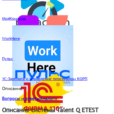
МояКоманда
WorkHere
Пульс
1С:Зарплата и управление персоналом КОРП
Описание
Вопросы и ответы
Аналоги
Описание системы Talent Q ETEST