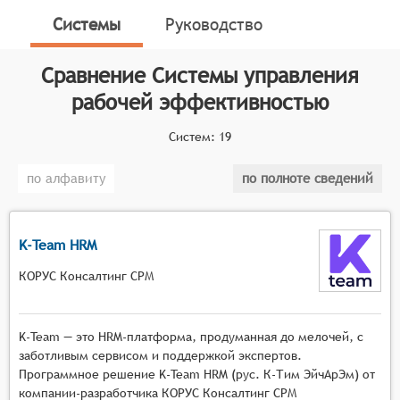
Классификатор программных продуктов Соваре
Системы
Руководство
определяет конкретные функциональные критерии
для систем. Системы управления рабочей
эффективностью сотрудников должны обладать
Сравнение
Системы управления
следующими основными возможностями:
рабочей эффективностью
Отслеживание и анализ эффективности работы
Систем:
19
сотрудников на основе заданных критериев,
таких как количественные и качественные
по алфавиту
по полноте сведений
показатели работы.
Повышение мотивации и продуктивности
сотрудников путем предоставления им
K-Team HRM
возможности самостоятельно управлять своими
задачами и вывода рекомендаций по
КОРУС Консалтинг СРМ
повышению эффективности.
Автоматизация процессов управления, таких
K-Team — это HRM-платформа, продуманная до мелочей, c
как распределение задач, контроль
заботливым сервисом и поддержкой экспертов.
выполнения задач, оценка результатов работы
Программное решение K-Team HRM (рус. К-Тим ЭйчАрЭм) от
и выдача отчётности.
компании-разработчика КОРУС Консалтинг СРМ