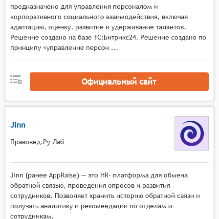
предназначено для управления персоналом и
В целом, программные системы управления рабочей
корпоративного социального взаимодействия, включая
эффективностью персонала должны обеспечивать
адаптацию, оценку, развитие и удерживание талантов.
бизнес средствами для мониторинга и оптимизации
Решение создано на базе 1С:Битрикс24. Решение создано по
работы персонала, с целью повышения
принципу «управление персон ...
производительности и достижения более высокой
конкурентоспособности.
Официальный сайт
Jinn
Правовед.Ру Лаб
Jinn (ранее AppRaise) — это HR- платформа для обмена
обратной связью, проведения опросов и развития
сотрудников. Позволяет хранить историю обратной связи и
получать аналитику и рекомендации по отделам и
сотрудникам.