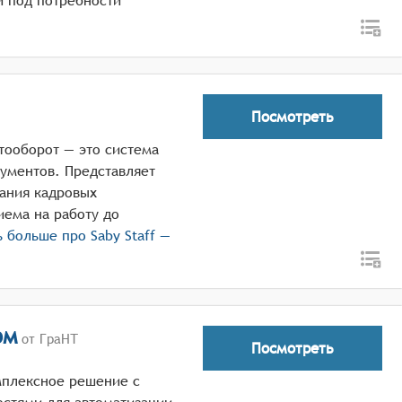
й под потребности
Посмотреть
тооборот — это система
ументов. Представляет
сания кадровых
иема на работу до
ь больше про
Saby Staff —
ом
от ГраНТ
Посмотреть
мплексное решение с