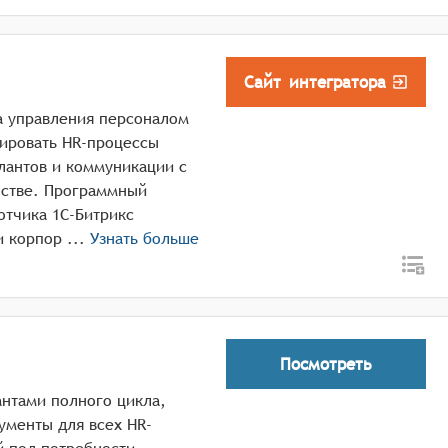
Сайт интегратора
а управления персоналом
зировать HR-процессы
алантов и коммуникации с
нстве. Программный
отчика 1С-Битрикс
предназначен для управления персоналом и корпор ...
Узнать больше
Посмотреть
антами полного цикла,
ументы для всех HR-