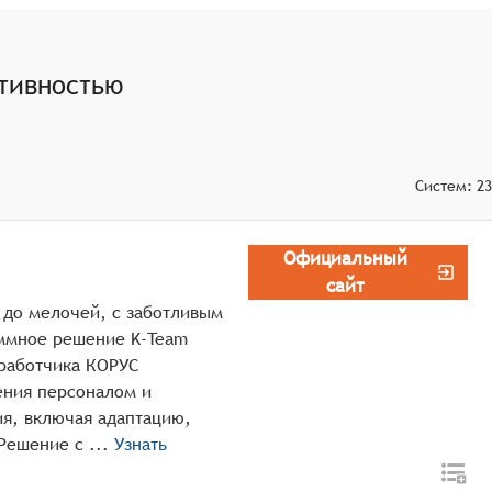
ствами для мониторинга и оптимизации работы
тивностью
Систем:
23
Официальный
сайт
 до мелочей, c заботливым
аммное решение K-Team
зработчика КОРУС
ения персоналом и
ия, включая адаптацию,
оценку, развитие и удерживание талантов. Решение с ...
Узнать