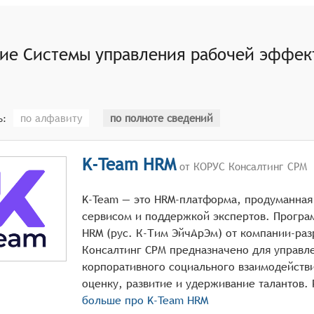
фективностью персонала должны обеспечивать бизнес сред
остижения более высокой конкурентоспособности.
ние
Системы управления рабочей эффек
по алфавиту
по полноте сведений
ь:
K-Team HRM
от КОРУС Консалтинг СРМ
K-Team — это HRM-платформа, продуманная
сервисом и поддержкой экспертов. Прогр
HRM (рус. К-Тим ЭйчАрЭм) от компании-ра
Консалтинг СРМ предназначено для управл
корпоративного социального взаимодейств
больше про
K-Team HRM