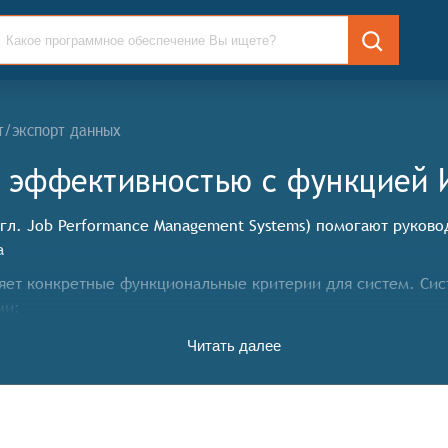
т/экспорт данных
 эффективностью c функцией 
л. Job Performance Management Systems) помогают руково
а
яет конкретные функциональные критерии для систем. Си
ми:
Читать далее
удников на основе заданных критериев, таких как количес
ов путем предоставления им возможности самостоятельно 
спределение задач, контроль выполнения задач, оценка ре