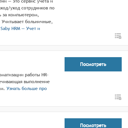
ни — это сервис учёта и
иход/уход сотрудников по
ь за компьютером,
. Учитывает больничные,
о
Saby HRM — Учет и
Посмотреть
оматизации работы HR-
печивающая выполнение
ом.
Узнать больше про
Посмотреть