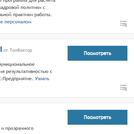
о программа для расчёта
кадровой политики с
льной практики работы.
ие персоналом
I
от ТопФактор
Посмотреть
офункциональное
ия результативностью с
С:Предприятие.
Узнать
Посмотреть
 и прозрачного