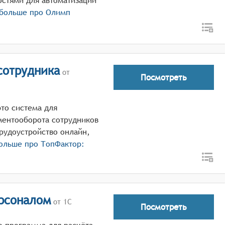
стями для автоматизации
 больше про
Олимп
сотрудника
от
Посмотреть
то система для
ментооборота сотрудников
рудоустройство онлайн,
больше про
ТопФактор:
ерсоналом
от 1С
Посмотреть