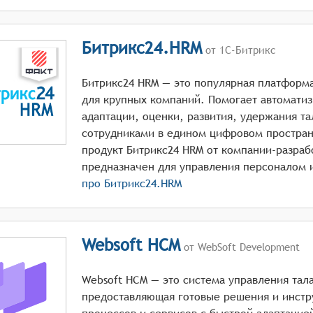
Битрикс24.HRM
от 1С-Битрикс
Битрикс24 HRM — это популярная платформ
для крупных компаний. Помогает автомати
адаптации, оценки, развития, удержания т
сотрудниками в едином цифровом простра
продукт Битрикс24 HRM от компании-разраб
про
Битрикс24.HRM
Websoft HCM
от WebSoft Development
Websoft HCM — это система управления тал
предоставляющая готовые решения и инстр