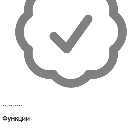
--.--.----
Функции