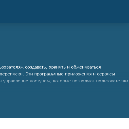
ьзователям создавать, хранить и обмениваться
 переписки. Эти программные приложения и сервисы
 и управление доступом, которые позволяют пользователям
бы претендовать на включение в категорию СЭД,
диной платформе.
поиска.