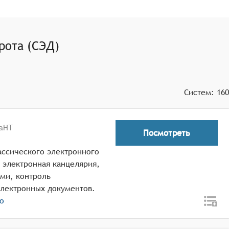
нтрагентов, а также управлять тем, кто может
 людей, создавать маршруты движения (согласования,
рота (СЭД)
ментов. Продвинутые платформы предлагают оптическое
х данных для дальнейшего использования.
Систем:
160
аНТ
Посмотреть
ассического электронного
т электронная канцелярия,
ми, контроль
лектронных документов.
о