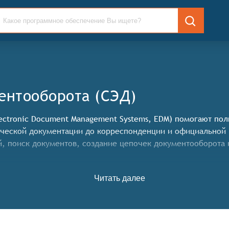
ентооборота (СЭД)
ectronic Document Management Systems, EDM) помогают пол
нической документации до корреспонденции и официальной
й, поиск документов, создание цепочек документооборота
ет конкретные функциональные критерии для систем. Что
Читать далее
вместное использование и редактирование документов на е
файлов и документов путём ввода ключевых слов в полях 