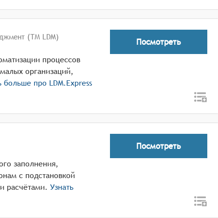
джмент (ТМ LDM)
Посмотреть
томатизации процессов
 малых организаций,
ь больше про
LDM.Express
Посмотреть
ого заполнения,
онам с подстановкой
 и расчётами.
Узнать