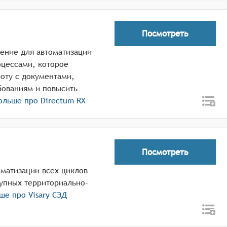
Посмотреть
ение для автоматизации
оцессами, которое
оту с документами,
бованиям и повысить
больше про
Directum RX
Посмотреть
рупных территориально-
ьше про
Visary СЭД