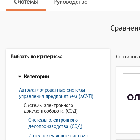
Управлять доступом и разрешениями к документам 
Системы
Руководство
просматривать и/или редактировать документы.
Предлагать инструменты совместной работы, дава
утверждения) документов, а также разрешать им р
Сравне
Осуществлять захват документов, используя техн
распознавание символов (OCR) и функцию поиска.
Архивировать документы, создавать централизова
Сортирова
Выбрать по критериям:
Категории
Автоматизированные системы
управления предприятием (АСУП)
Системы электронного
документооборота (СЭД)
Системы электронного
делопроизводства (СЭД)
Интеллектуальные системы