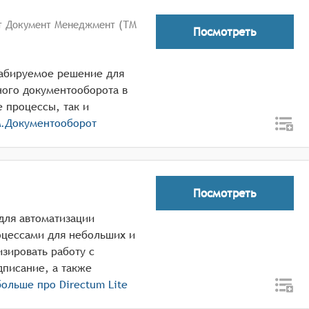
т Документ Менеджмент (ТМ
Посмотреть
табируемое решение для
ного документооборота в
 процессы, так и
.Документооборот
Посмотреть
 для автоматизации
оцессами для небольших и
зировать работу с
дписание, а также
 больше про
Directum Lite