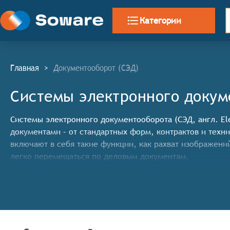
Категории
Главная
>
Документооборот (СЭД)
Системы электронного докум
Системы электронного документооборота (СЭД, англ. El
документами – от стандартных форм, контрактов и тех
включают в себя такие функции, как pахват изображени
легко перемещаться по деловым документам.
Классификатор программных продуктов Соваре определя
программный продукт должен:
Организовывать хранение документов, доступ, со
Выполнять полнотекстовый поиск соответствующих 