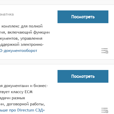
рматика
Посмотреть
 комплекс для полной
тия, включающий функции
окументов, управления
оддержкой электронно-
О-документооборот
Посмотреть
ия документами и бизнес-
твует классу ECM
задачи разных
ии, договорной работы,
льше про
Directum СЭД+