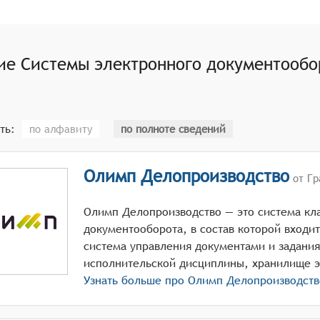
для определенных лиц или групп сотрудников и внешних ко
ть делиться документами с отдельными лицами или группой
едактировать и добавлять комментарии.
ние
Системы электронного документообо
ологию захвата изображений для оцифровки печатных доку
нное хранилище для хранения конфиденциальных и архивны
ть:
по алфавиту
по полноте сведений
Олимп Делопроизводство
от Гр
Олимп Делопроизводство — это система кл
документооборота, в состав которой входи
система управления документами и задания
исполнительской дисциплины, хранилище э
Узнать больше про
Олимп Делопроизводств