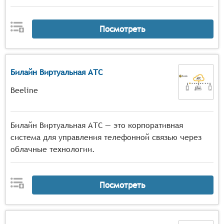
удобства взаимодействия пользователей,
возможность масштабирования системы в
Посмотреть
соответствии с ростом числа пользователей и
объёма передаваемых данных,
обеспечение качественной передачи медиаданных
с минимальным уровнем задержек и потерь
Билайн Виртуальная АТС
пакетов.
Beeline
Билайн Виртуальная АТС — это корпоративная
система для управления телефонной связью через
облачные технологии.
Посмотреть