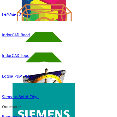
ГеММа-3D
IndorCAD Road
IndorCAD Topo
Lotsia PDM PLUS
Siemens Solid Edge
Описание
Вопросы и ответы
Аналоги