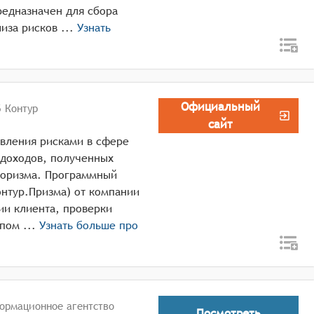
редназначен для сбора
информации о контрагентах компании, анализа рисков ...
Узнать
Официальный
 Контур
сайт
авления рисками в сфере
 доходов, полученных
роризма. Программный
онтур.Призма) от компании
ии клиента, проверки
компаний в специальных перечнях. Сервис пом ...
Узнать больше про
ормационное агентство
Посмотреть