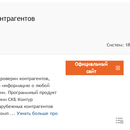
нтрагентов
Систем:
18
Официальный
сайт
проверки контрагентов,
ю информацию о любой
сии. Программный продукт
ании СКБ Контур
арубежных контрагентов
посредством изучения экспресс-отчётов о комп ...
Узнать больше про