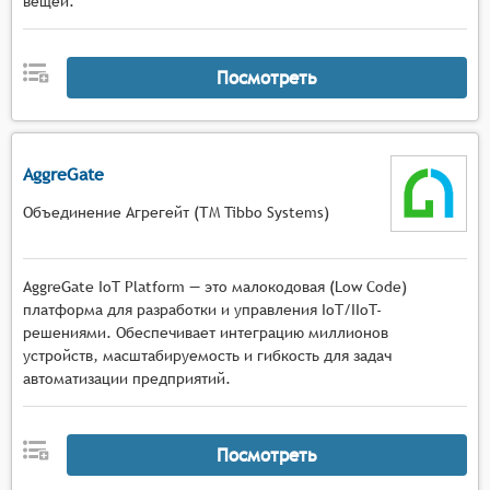
вещей.
позволяющей минимизировать время выхода
продукта на рынок,
предоставление API и SDK для взаимодействия
Посмотреть
с IoT-устройствами и сервисами, упрощающих
процесс интеграции аппаратных и
программных компонентов,
поддержка различных протоколов и стандартов
AggreGate
связи, используемых в IoT, для обеспечения
Объединение Агрегейт (ТМ Tibbo Systems)
совместимости с широким спектром устройств,
механизмы для сбора и предварительной
обработки данных с IoT-устройств в режиме
AggreGate IoT Platform — это малокодовая (Low Code)
реального времени,
платформа для разработки и управления IoT/IIoT-
инструменты для визуализации данных и
решениями. Обеспечивает интеграцию миллионов
построения дашбордов, отображающих
устройств, масштабируемость и гибкость для задач
состояние и параметры работы IoT-устройств и
автоматизации предприятий.
систем.
Посмотреть