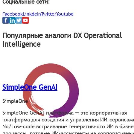
Социальные сети:
Facebook
LinkdeIn
Twitter
Youtube
Популярные аналоги DX Operational
Intelligence
SimpleOne GenAI
SimpleOne
SimpleOne GenAI-платформа — это корпоративная
платформа для создания и управления ИИ-сервисам
No/Low-code встраивание генеративного ИИ в бизне
процессы, готовые ИИ-ассистенты на корпоративны