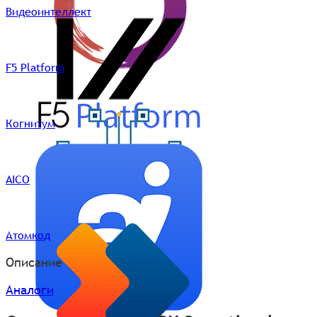
Видеоинтеллект
F5 Platform
Когнитум
AICO
Атомкод
Описание
Аналоги