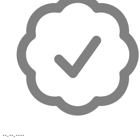
--.--.----