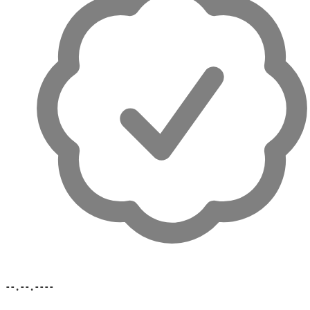
--.--.----