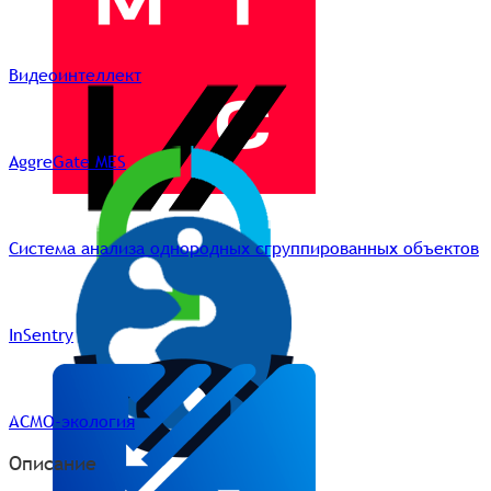
Видеоинтеллект
AggreGate MES
Система анализа однородных сгруппированных объектов
InSentry
АСМО-экология
Описание