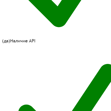
(да)
Наличие API