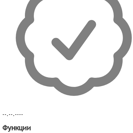
--.--.----
Функции