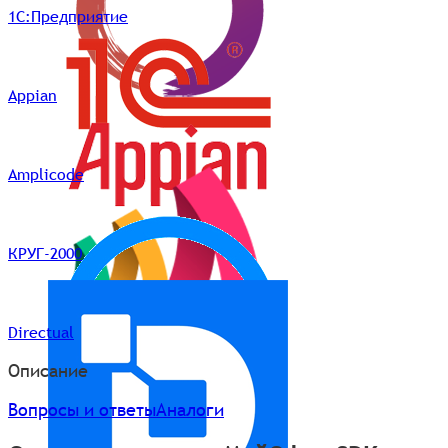
1С:Предприятие
Appian
Amplicode
КРУГ-2000
Directual
Описание
Вопросы и ответы
Аналоги