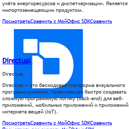
учёта энергоресурсов и диспетчеризации. Является
импортозамещающим продуктом.
Посмотреть
Сравнить с МойОфис SDK
Сравнить
Directual
Directual
Directual — это бескодовая платформа визуального
программирования, позволяющая быстро создавать
сложную программную логику (back-end) для веб-
приложений, мобильных приложений и приложений
интернета вещей (IoT).
Посмотреть
Сравнить с МойОфис SDK
Сравнить