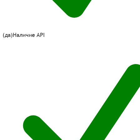
(да)
Наличие API