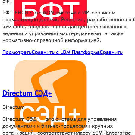
БФТ
БФТ.ЕНСИ – это MDM-система с ИИ-сервисом
нормализации данных. Решение, разработанное на 
low-code, предназначено для централизованного
ведения и управления мастер-данными, а также
нормативно-справочной информацией.
Посмотреть
Сравнить с LDM Платформа
Сравнить
Directum СЭД+
Directum
Directum СЭД+ — это система для управления
документами и бизнес-процессами крупных
организаций, соответствует классу ECM (Enterprise