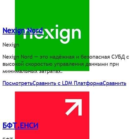
Nexign Nord
Nexign
Nexign Nord — это надёжная и безопасная СУБД c
высокой скоростью управления данными при
минимальных затратах.
Посмотреть
Сравнить с LDM Платформа
Сравнить
БФТ.ЕНСИ