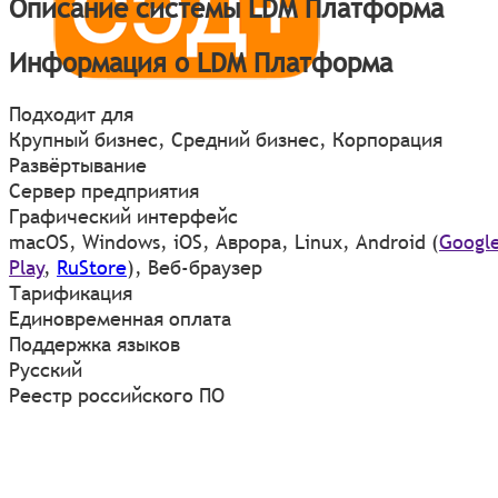
Описание системы LDM Платформа
Информация о LDM Платформа
Подходит для
Крупный бизнес, Средний бизнес, Корпорация
Развёртывание
Сервер предприятия
Графический интерфейс
macOS
,
Windows
,
iOS
,
Аврора
,
Linux
,
Android
(
Googl
Play
,
RuStore
)
,
Веб-браузер
Тарификация
Единовременная оплата
Поддержка языков
Русский
Реестр российского ПО