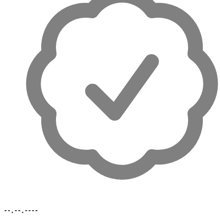
--.--.----