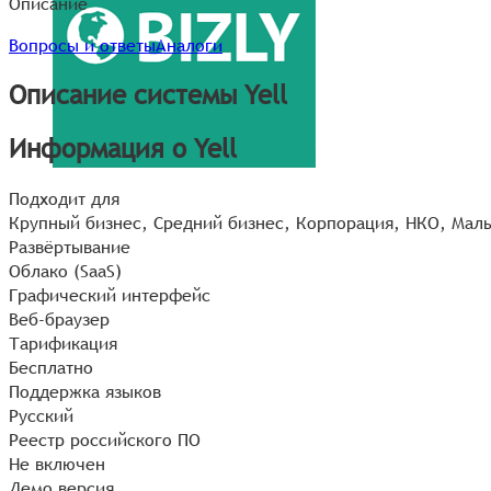
Описание
Вопросы и ответы
Аналоги
Описание системы Yell
Информация о Yell
Подходит для
Крупный бизнес, Средний бизнес, Корпорация, НКО, Мал
Развёртывание
Облако (SaaS)
Графический интерфейс
Веб-браузер
Тарификация
Бесплатно
Поддержка языков
Русский
Реестр российского ПО
Не включен
Демо версия