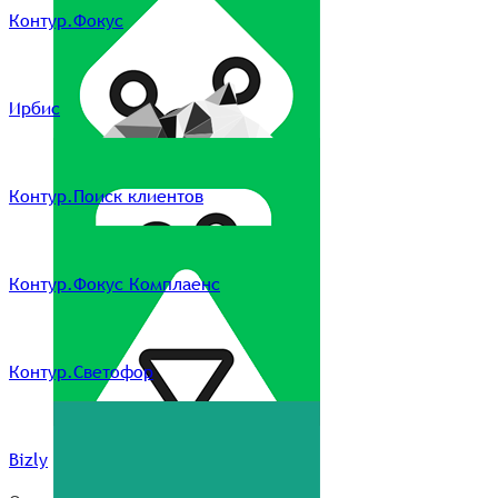
Контур.Фокус
Ирбис
Контур.Поиск клиентов
Контур.Фокус Комплаенс
Контур.Светофор
Bizly