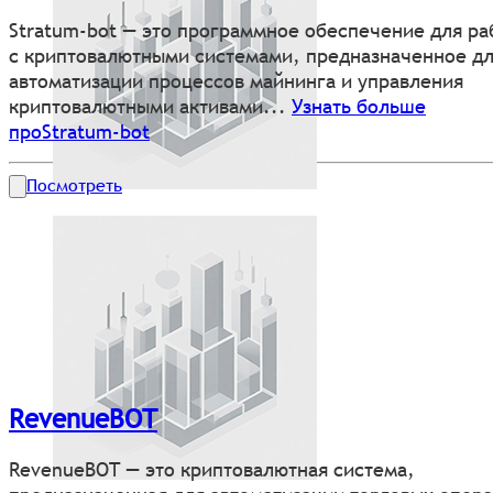
Stratum-bot — это программное обеспечение для ра
с криптовалютными системами, предназначенное д
автоматизации процессов майнинга и управления
криптовалютными активами...
Узнать больше
проStratum-bot
Посмотреть
RevenueBOT
RevenueBOT — это криптовалютная система,