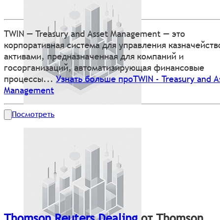
TWIN — Treasury and Asset Management — это
корпоративная система для управления казначейств
активами, предназначенная для компаний и
госорганизаций, автоматизирующая финансовые
процессы...
Узнать больше проTWIN - Treasury and A
Management
Посмотреть
Thomson Reuters Dealing
от Thomson