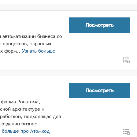
Посмотреть
 автоматизации бизнеса со
с-процессов, экранных
ых форм..
Узнать больше
Посмотреть
тформа Росатома,
сной архитектуре и
зработкой, подходящая для
создании бизнес-
ь больше про
Атомкод