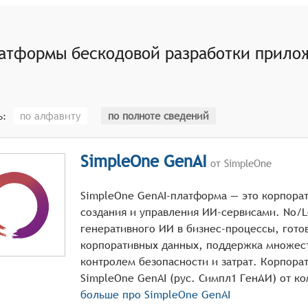
или программными интерфейсами (API) для подключения да
атформы бескодовой разработки прилож
по алфавиту
по полноте сведений
ь:
SimpleOne GenAI
от SimpleOne
SimpleOne GenAI-платформа — это корпора
создания и управления ИИ-сервисами. No/
генеративного ИИ в бизнес-процессы, гото
корпоративных данных, поддержка множес
контролем безопасности и затрат. Корпора
больше про
SimpleOne GenAI