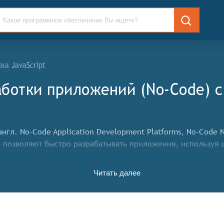
а JavaScript
ботки приложений (No-Code) 
гл. No-Code Application Development Platforms, No-Code 
ы позволяют быстро разрабатывать приложения, используя
ет конкретные функциональные критерии для систем. Что
Читать далее
ма должна:
тки программных приложений,
 разработчиками, и нетехнических пользователей для соз