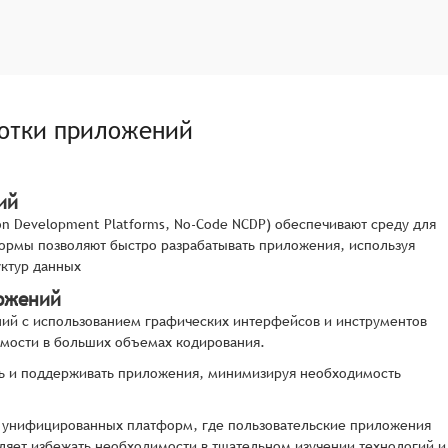
отки приложений
ий
n Development Platforms, No-Code NCDP) обеспечивают среду для
формы позволяют быстро разрабатывать приложения, используя
уктур данных
ложений
ний с использованием графических интерфейсов и инструментов
имости в больших объемах кодирования.
ть и поддерживать приложения, минимизируя необходимость
ии унифицированных платформ, где пользовательские приложения
оляет избежать необходимости в тщательном изучении технологий и