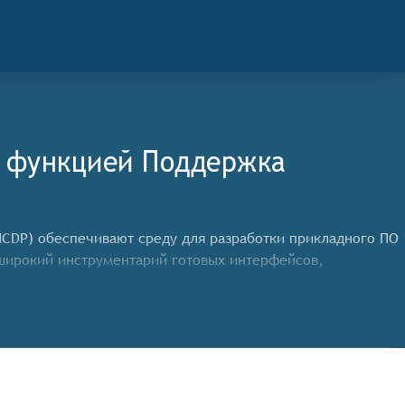
c функцией Поддержка
NCDP) обеспечивают среду для разработки прикладного ПО
 широкий инструментарий готовых интерфейсов,
бы претендовать на включение в категорию платформ
дания приложений,