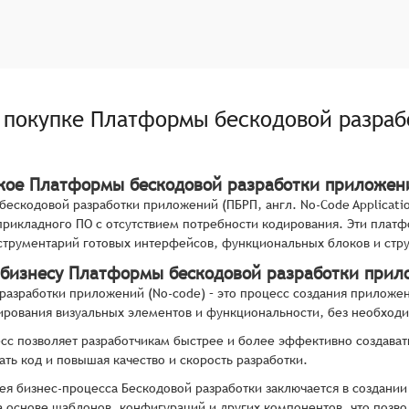
о покупке
Платформы бескодовой разраб
акое Платформы бескодовой разработки приложен
ескодовой разработки приложений (ПБРП, англ. No-Code Applicatio
прикладного ПО с отсутствием потребности кодирования. Эти плат
трументарий готовых интерфейсов, функциональных блоков и стр
 бизнесу Платформы бескодовой разработки при
разработки приложений (No-code) – это процесс создания приложе
ирования визуальных элементов и функциональности, без необход
сс позволяет разработчикам быстрее и более эффективно создава
ать код и повышая качество и скорость разработки.
ея бизнес-процесса Бескодовой разработки заключается в создан
а основе шаблонов, конфигураций и других компонентов, что позв