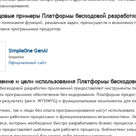
граммирования.
цовые примеры Платформы бескодовой разработ
 понимания функций, решаемых задач, преимуществ и возможност
таких программных продуктов:
SimpleOne GenAI
SimpleOne
Официальный сайт
чение и цели использования Платформы бескодов
ескодовой разработки приложений предоставляют инструменты пе
ть программное обеспечение без кодирования. Платформы предос
я результату (англ. WYSIWYG) и функциональные компоненты для п
тчики, так и люди без опыта программирования могут использовать
мыми рабочими процессами и функциональными возможностями. Мно
еса, которым необходимо быстро разрабатывать бизнес-процессы 
 предоставляют шаблоны для рабочего процесса, библиотеки элем
ующих приложений без какого-либо программирования.