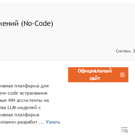
нных.
ений (No-Code)
Систем:
3
Официальный
сайт
тивная платформа для
Low-code встраивание
вые ИИ-ассистенты на
тва LLM-моделей с
тивная платформа
SimpleOne GenAI (рус. Симпл1 ГенАИ) от компании-разработ ...
Узнать