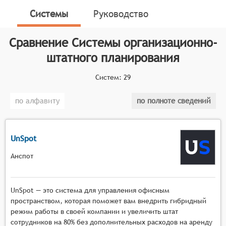
планирования. Они помогают работодателям и
Системы
Руководство
менеджерам принимать взвешенные решения по
наиболее эффективному использованию персонала,
Сравнение
Системы организационно-
оптимизации расходов на рабочую силу и
штатного планирования
предотвращению возможных проблем в организации
труда и управлении персоналом. Поскольку они
Систем:
29
относятся к категории HR-технологий (программ и
решений, связанных с управлением персоналом),
по алфавиту
по полноте сведений
они играют ключевую роль в развитии современного
бизнеса.
Классификатор программных продуктов Соваре
UnSpot
определяет конкретные функциональные критерии
Анспот
для систем. Для того чтобы соответствовать
категории систем организационно-штатного
планирования, системы должны иметь следующие
UnSpot — это система для управления офисным
функциональные возможности:
пространством, которая поможет вам внедрить гибридный
режим работы в своей компании и увеличить штат
Создание организационной структуры. Система
сотрудников на 80% без дополнительных расходов на аренду