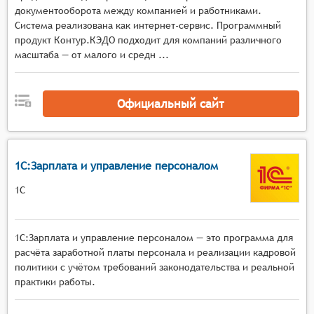
Оценка и аттестация персонала. Система
документооборота между компанией и работниками.
должна предоставлять функции для
Система реализована как интернет-сервис. Программный
продукт Контур.КЭДО подходит для компаний различного
проведения оценки и аттестации персонала,
масштаба — от малого и средн ...
включая сбор и анализ данных о
производительности, компетенциях и
потенциале сотрудников.
Официальный сайт
1С:Зарплата и управление персоналом
1С
1С:Зарплата и управление персоналом — это программа для
расчёта заработной платы персонала и реализации кадровой
политики с учётом требований законодательства и реальной
практики работы.