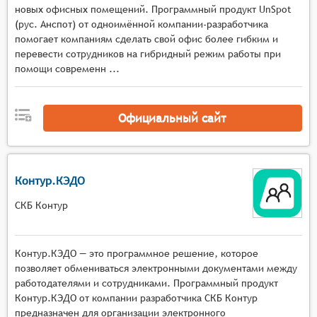
должна предоставлять инструменты для
новых офисных помещений. Программный продукт UnSpot
создания и редактирования организационной
(рус. Анспот) от одноимённой компании-разработчика
структуры компании, включая определение
помогает компаниям сделать свой офис более гибким и
иерархии, отделов и должностей.
перевести сотрудников на гибридный режим работы при
помощи современн ...
Планирование штатного расписания. Система
должна позволять планировать штатное
расписание, учитывая потребности в
Официальный сайт
персонале, квалификацию сотрудников и
требования к должностям.
Управление вакансиями. Система должна
предоставлять функции для размещения
Контур.КЭДО
вакансий, получения резюме кандидатов,
СКБ Контур
проведения собеседований и отбора
персонала.
Обучение и развитие персонала. Система
Контур.КЭДО — это программное решение, которое
должна включать инструменты для
позволяет обмениваться электронными документами между
планирования обучения и развития
работодателями и сотрудниками. Программный продукт
сотрудников, отслеживания прогресса и
Контур.КЭДО от компании разработчика СКБ Контур
оценки эффективности программ обучения.
предназначен для организации электронного