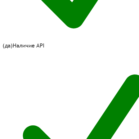
(да)
Наличие API