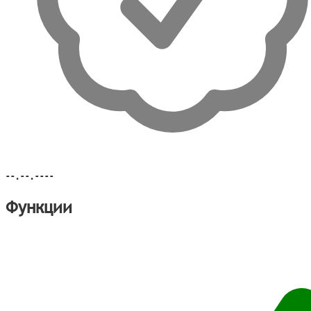
--.--.----
Функции