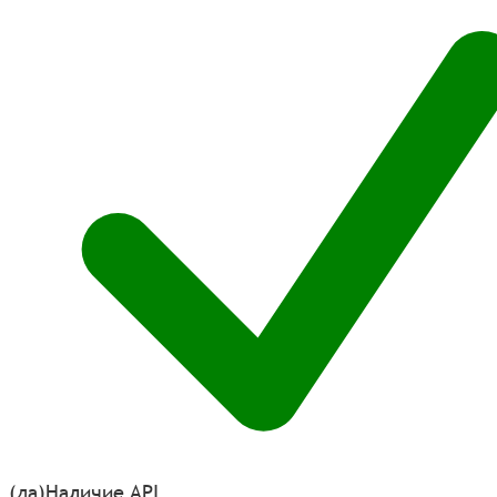
(да)
Наличие API