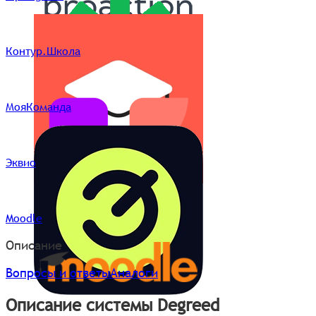
Контур.Школа
МояКоманда
Эквио
Moodle
Описание
Вопросы и ответы
Аналоги
Описание системы Degreed