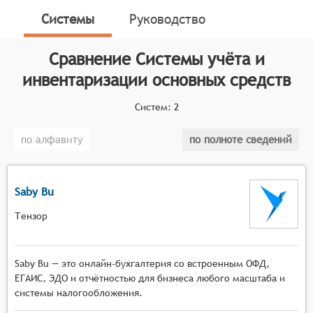
проводить инвентаризацию и анализировать данные
Системы
Руководство
об использовании основных средств.
Классификатор программных продуктов Соваре
Сравнение
Системы учёта и
определяет конкретные функциональные критерии
инвентаризации основных средств
для систем. Для того, чтобы быть представленными
на рынке Системы учёта и инвентаризации основных
Систем:
2
средств, системы должны иметь следующие
функциональные возможности:
по алфавиту
по полноте сведений
ведение детального учёта основных средств с
возможностью фиксации всех необходимых
Saby Bu
атрибутов (наименование, инвентарный номер,
дата приобретения, стоимость, срок службы и
Тензор
т. д.),
реализация механизмов отслеживания
Saby Bu — это онлайн-бухгалтерия со встроенным ОФД,
состояния основных средств (амортизация,
ЕГАИС, ЭДО и отчётностью для бизнеса любого масштаба и
техническое состояние, местонахождение),
системы налогообложения.
поддержка процессов проведения