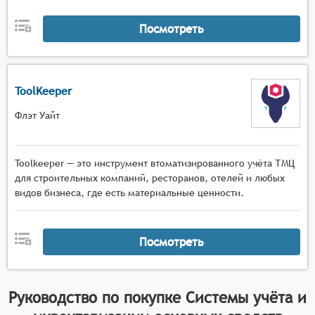
инвентаризации, включая формирование
инвентаризационных ведомостей,
Посмотреть
сопоставление фактических данных с
учётными и фиксацию расхождений,
обеспечение возможности регистрации
операций с основными средствами (покупка,
ToolKeeper
продажа, передача, списание и т. п.),
Флэт Уайт
предоставление инструментов для контроля
сроков проведения технического
обслуживания и ремонта основных средств.
Toolkeeper — это инструмент втоматизированного учёта ТМЦ
для строительных компаний, ресторанов, отелей и любых
видов бизнеса, где есть материальные ценности.
Посмотреть
Руководство по покупке
Системы учёта и