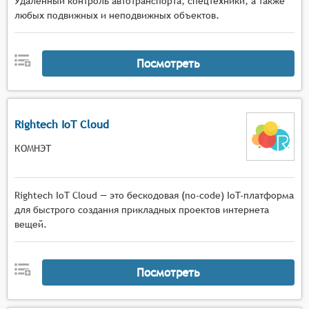
Удалённый контроль автотранспорта, спецтехники, а также
осуществлять контроль и координацию работы
любых подвижных и неподвижных объектов.
устройств из единой точки,
сбор данных с IoT-устройств в режиме
реального времени, обеспечивающий
Посмотреть
непрерывный поток информации для
последующего анализа и использования,
возможность настройки параметров работы
устройств через интерфейс системы, дающая
Rightech IoT Cloud
пользователю инструменты для адаптации
КОМНЭТ
устройств под конкретные задачи и условия
эксплуатации,
механизмы мониторинга состояния и
Rightech IoT Cloud — это бескодовая (no-code) IoT-платформа
работоспособности IoT-устройств,
для быстрого создания прикладных проектов интернета
позволяющие оперативно выявлять и устранять
вещей.
неисправности или аномалии в работе,
инструменты для оптимизации взаимодействия
между устройствами в IoT-сети,
Посмотреть
способствующие повышению эффективности
работы всей системы и снижению вероятности