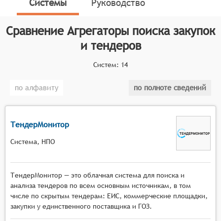
Системы
Руководство
Классификатор программных продуктов Соваре
определяет конкретные функциональные критерии
Сравнение
Агрегаторы поиска закупок
для систем. Для того чтобы быть представленными
и тендеров
на рынке агрегаторов поиска закупок и тендеров,
системы должны иметь следующие функциональные
Систем:
14
возможности:
сбор и систематизация данных о закупках и
по алфавиту
по полноте сведений
тендерах с различных электронных торговых
площадок и других источников;
возможность фильтрации и сортировки
ТендерМонитор
информации о тендерах по ключевым
Система, НПО
параметрам (например, по отрасли, региону,
срокам подачи заявок);
автоматическое уведомление пользователей о
ТендерМонитор — это облачная система для поиска и
новых тендерах, соответствующих их
анализа тендеров по всем основным источникам, в том
интересам и заданным критериям поиска;
числе по скрытым тендерам: ЕИС, коммерческие площадки,
предоставление доступа к подробной
закупки у единственного поставщика и ГОЗ.
информации о тендерах, включая условия