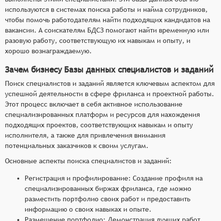
Система рейтингов и отзывов для оценки
используются в системах поиска работы и найма сотрудников,
чтобы помочь работодателям найти подходящих кандидатов на
качества работы специалистов и качества
вакансии. А соискателям БДСЗ помогают найти временную или
заказчиков.
разовую работу, соответствующую их навыкам и опыту, и
Безопасная система оплаты выполненных
хорошо вознаграждаемую.
заданий.
Интеграция с социальными сетями и
Зачем бизнесу Базы данных специалистов и заданий
мобильными приложениями для удобства
Поиск специалистов и заданий является ключевым аспектом для
использования.
успешной деятельности в сфере фриланса и проектной работы.
Этот процесс включает в себя активное использование
специализированных платформ и ресурсов для нахождения
подходящих проектов, соответствующих навыкам и опыту
исполнителя, а также для привлечения внимания
потенциальных заказчиков к своим услугам.
Основные аспекты поиска специалистов и заданий:
Регистрация и профилирование: Создание профиля на
специализированных биржах фриланса, где можно
разместить портфолио своих работ и предоставить
информацию о своих навыках и опыте.
Размещение портфолио: Демонстрация лучших работ,