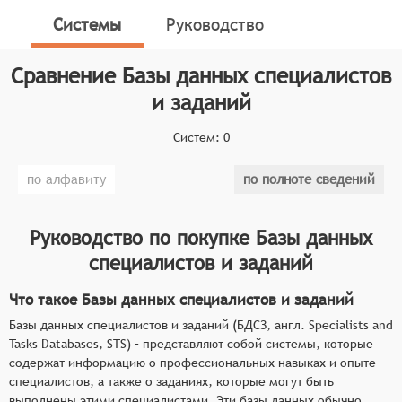
также о заданиях, которые могут быть выполнены
Системы
Руководство
этими специалистами. Эти базы данных обычно
используются в системах поиска работы и найма
Сравнение
Базы данных специалистов
сотрудников, чтобы помочь работодателям найти
подходящих кандидатов на вакансии. А соискателям
и заданий
БДСЗ помогают найти временную или разовую
работу, соответствующую их навыкам и опыту, и
Систем:
0
хорошо вознаграждаемую.
по алфавиту
по полноте сведений
Классификатор программных продуктов Соваре
определяет конкретные функциональные критерии
для систем. Основные функциональные
Руководство по покупке
Базы данных
возможности сайтов (баз данных) специалистов и
специалистов и заданий
заданий включают:
Что такое Базы данных специалистов и заданий
Регистрация и поиск специалистов
Базы данных специалистов и заданий (БДСЗ, англ. Specialists and
(фрилансеров, самозанятых, профессионалов)
Tasks Databases, STS) – представляют собой системы, которые
с различными навыками и опытом работы.
содержат информацию о профессиональных навыках и опыте
Создание и публикация заданий и проектов с
специалистов, а также о заданиях, которые могут быть
указанием требований, условий и оплаты.
выполнены этими специалистами. Эти базы данных обычно