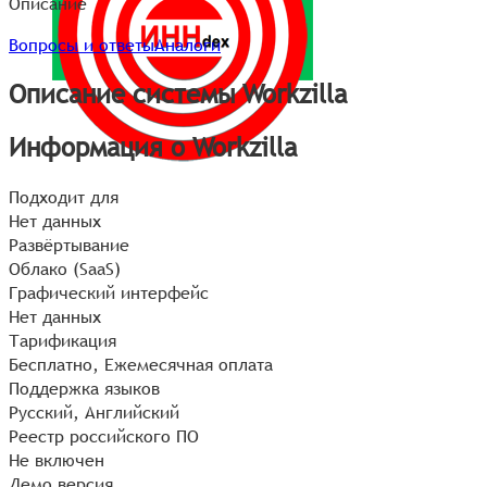
Описание
Вопросы и ответы
Аналоги
Описание системы Workzilla
Информация о Workzilla
Подходит для
Нет данных
Развёртывание
Облако (SaaS)
Графический интерфейс
Нет данных
Тарификация
Бесплатно, Ежемесячная оплата
Поддержка языков
Русский, Английский
Реестр российского ПО
Не включен
Демо версия