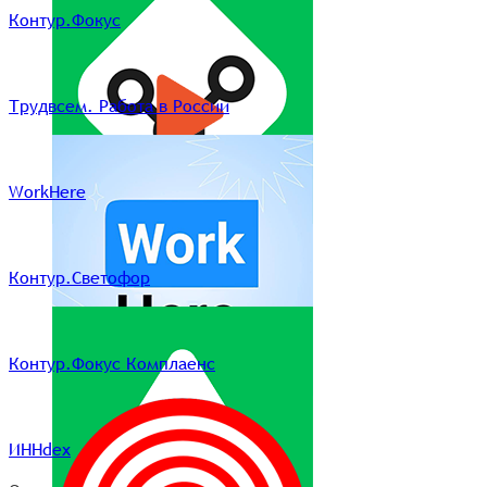
Контур.Фокус
Трудвсем. Работа в России
WorkHere
Контур.Светофор
Контур.Фокус Комплаенс
ИННdex