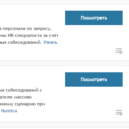
Посмотреть
а персонала по запросу,
ны HR-специалиста за счёт
ных собеседований.
Узнать
Посмотреть
ных собеседований с
ателю массово
енному сценарию при
о
Huntica