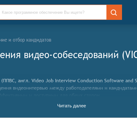
ние и отбор кандидатов
ения видео-собеседований (VIC
ПВС, англ. Video Job Interview Conduction Software and S
дения видеоинтервью между работодателями и кандидатам
эффективным и доступным для обеих сторон.
яет конкретные функциональные критерии для систем. Ос
Читать далее
оздания подробных описаний вакансий с указанием требова
яют инструменты для записи и хранения видеоинтервью, ч