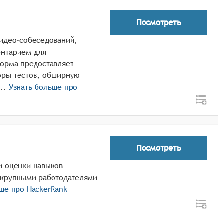
Посмотреть
видео-собеседований,
нтарием для
форма предоставляет
оры тестов, обширную
 и обратную связь от алгоритмов ...
Узнать больше про
Посмотреть
и оценки навыков
 крупными работодателями
ьше про
HackerRank