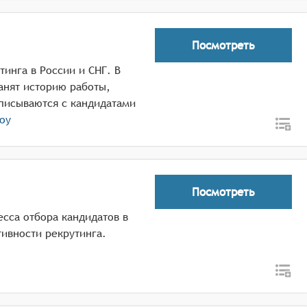
Посмотреть
инга в России и СНГ. В
анят историю работы,
писываются с кандидатами
оу
Посмотреть
есса отбора кандидатов в
ивности рекрутинга.