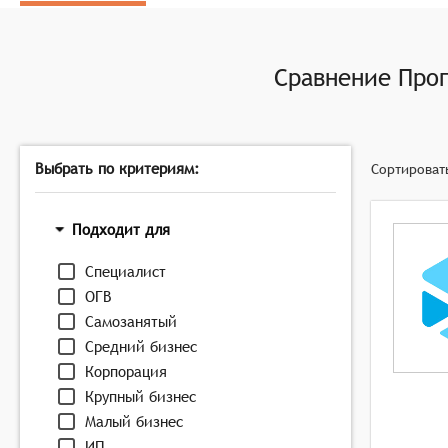
время и анализировать ответы кандидатов.
Тестирование и оценка: Многие ППВС предлагают ф
знания кандидата.
Сравнение
Прог
Интеграция с другими системами: Возможность ин
подхода к процессу найма.
Выбрать по критериям:
Сортироват
Подходит для
Специалист
ОГВ
Самозанятый
Средний бизнес
Корпорация
Крупный бизнес
Малый бизнес
ИП