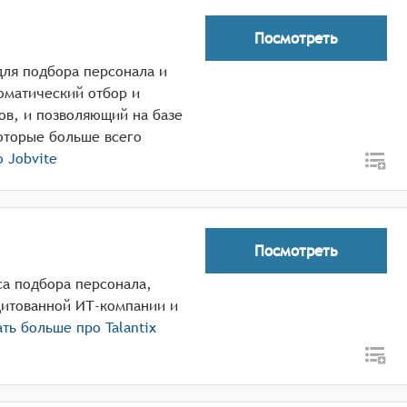
Посмотреть
для подбора персонала и
оматический отбор и
ов, и позволяющий на базе
оторые больше всего
ро
Jobvite
Посмотреть
са подбора персонала,
дитованной ИТ-компании и
ать больше про
Talantix