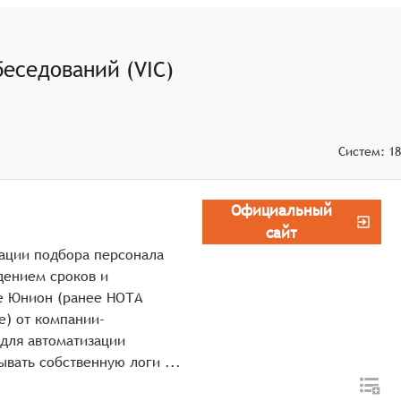
еоинтервью, что позволяет оценить реальные навыки и
еседований (VIC)
гими HR-платформами для обеспечения комплексного
Систем:
18
Официальный
сайт
зации подбора персонала
дением сроков и
е Юнион (ранее НОТА
e) от компании-
для автоматизации
процессов рекрутмента, позволяя реализовывать собственную логи ...