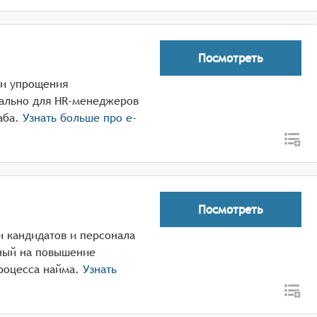
Посмотреть
и и упрощения
иально для HR-менеджеров
аба.
Узнать больше про
e-
Посмотреть
и кандидатов и персонала
нный на повышение
роцесса найма.
Узнать