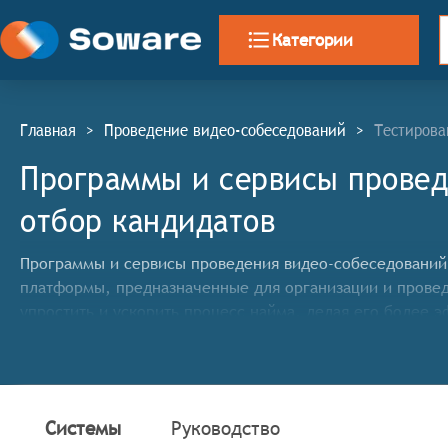
Категории
Главная
>
Проведение видео-собеседований
>
Тестирова
Программы и сервисы провед
отбор кандидатов
Программы и сервисы проведения видео-собеседований (П
платформы, предназначенные для организации и прове
упростить и ускорить процесс найма, делая его более 
Классификатор программных продуктов Соваре определ
подобных системах, включают:
Создание и управление вакансиями: Возможность с
Системы
Руководство
Проведение видеоинтервью: Платформы предоставл