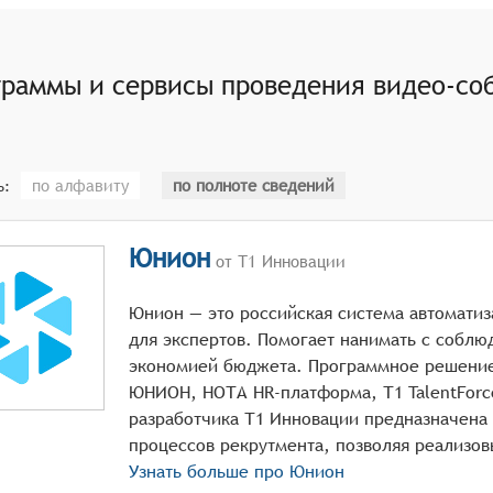
ункционал для проведения тестов и заданий во время вид
раммы и сервисы проведения видео-соб
теграции с системами управления персоналом, CRM и дру
по алфавиту
по полноте сведений
ь:
Юнион
от Т1 Инновации
Юнион — это российская система автомати
для экспертов. Помогает нанимать с соблю
экономией бюджета. Программное решени
ЮНИОН, НОТА HR-платформа, Т1 TalentForc
разработчика Т1 Инновации предназначена 
Узнать больше про
Юнион