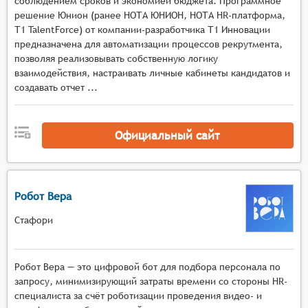
соблюдением сроков и экономией бюджета. Программное
Тестирование и оценка: Многие ППВС
решение Юнион (ранее НОТА ЮНИОН, НОТА HR-платформа,
предлагают функционал для проведения тестов
Т1 TalentForce) от компании-разработчика Т1 Инновации
и заданий во время видеоинтервью, что
предназначена для автоматизации процессов рекрутмента,
позволяет оценить реальные навыки и знания
позволяя реализовывать собственную логику
кандидата.
взаимодействия, настраивать личные кабинеты кандидатов и
Интеграция с другими системами: Возможность
создавать отчет ...
интеграции с системами управления
персоналом, CRM и другими HR-платформами
Официальный сайт
для обеспечения комплексного подхода к
процессу найма.
Робот Вера
Стафори
Робот Вера — это цифровой бот для подбора персонала по
запросу, минимизирующий затраты времени со стороны HR-
специалиста за счёт роботизации проведения видео- и