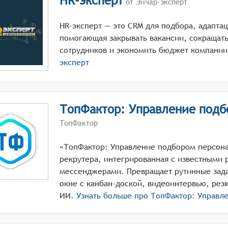
HR-эксперт
от Эйчар-эксперт
HR-эксперт — это CRM для подбора, адапта
помогающая закрывать вакансии, сокращать
сотрудников и экономить бюджет компании
эксперт
ТопФактор: Управление подб
ТопФактор
«ТопФактор: Управление подбором персона
рекрутера, интегрированная с известными 
мессенджерами. Превращает рутинные зада
окне с канбан-доской, видеоинтервью, рез
ИИ.
Узнать больше про
ТопФактор: Управл