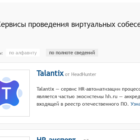
асного хранилища для записи видеособеседований и другой
 задач, таких как отправка уведомлений кандидатам, созда
Сервисы проведения виртуальных собесе
теграции с другими сервисами и платформами, используем
ие технической поддержки и обучающих материалов для п
по алфавиту
по полноте сведений
ь:
Talantix
от HeadHunter
Talantiх — сервис HR-автоматизации процес
является частью экосистемы hh.ru — аккре
входящей в реестр отечественного ПО.
Узн