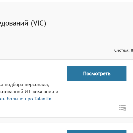
 важной информации о кандидатах, а также обеспечение
ние отчётов о собеседованиях и управление базой данных
дований (VIC)
ыми в процессе найма, такими как системы управления
ользователей системы, чтобы помочь им максимально
Систем:
8
Посмотреть
са подбора персонала,
дитованной ИТ-компании и
ать больше про
Talantix