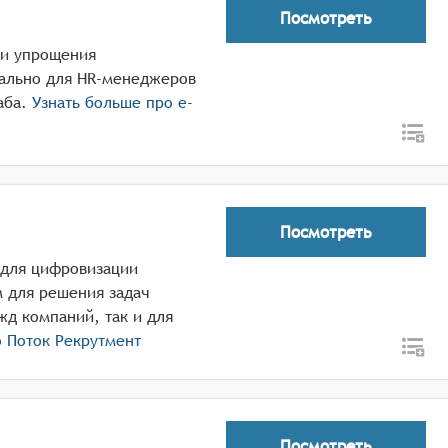
Посмотреть
и и упрощения
иально для HR-менеджеров
аба.
Узнать больше про
e-
Посмотреть
 для цифровизации
м для решения задач
жд компаний, так и для
о
Поток Рекрутмент
Посмотреть