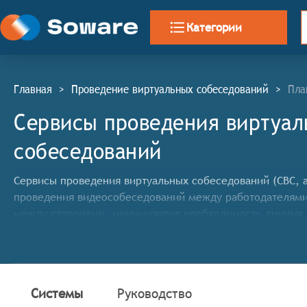
Категории
Главная
>
Проведение виртуальных собеседований
>
Пла
Сервисы проведения виртуал
собеседований
Сервисы проведения виртуальных собеседований (СВС, ан
проведения видеособеседований между работодателями
между сторонами, минимизируя необходимость личных в
Классификатор программных продуктов Соваре определя
проведения виртуальных собеседований, системы дол
Организация видеоконференций: Обеспечение возм
Системы
Руководство
связи и звука.