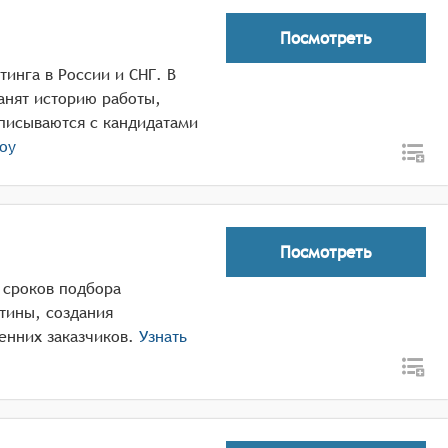
Посмотреть
инга в России и СНГ. В
анят историю работы,
писываются с кандидатами
оу
Посмотреть
 сроков подбора
тины, создания
енних заказчиков.
Узнать