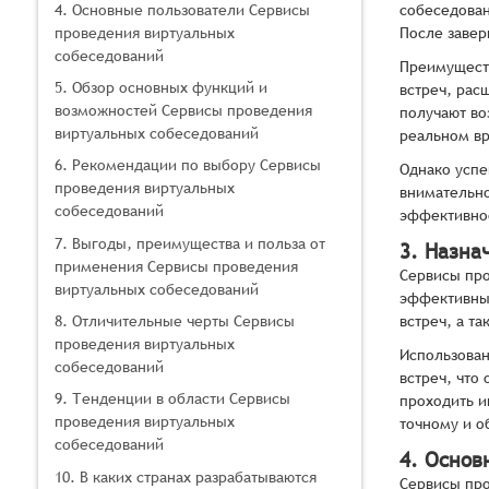
4. Основные пользователи Сервисы
собеседован
проведения виртуальных
После завер
собеседований
Преимуществ
5. Обзор основных функций и
встреч, рас
возможностей Сервисы проведения
получают во
виртуальных собеседований
реальном в
6. Рекомендации по выбору Сервисы
Однако успе
проведения виртуальных
внимательно
собеседований
эффективнос
7. Выгоды, преимущества и польза от
3. Назна
применения Сервисы проведения
Сервисы про
виртуальных собеседований
эффективным
8. Отличительные черты Сервисы
встреч, а т
проведения виртуальных
Использован
собеседований
встреч, что
9. Тенденции в области Сервисы
проходить и
проведения виртуальных
точному и о
собеседований
4. Основ
10. В каких странах разрабатываются
Сервисы про