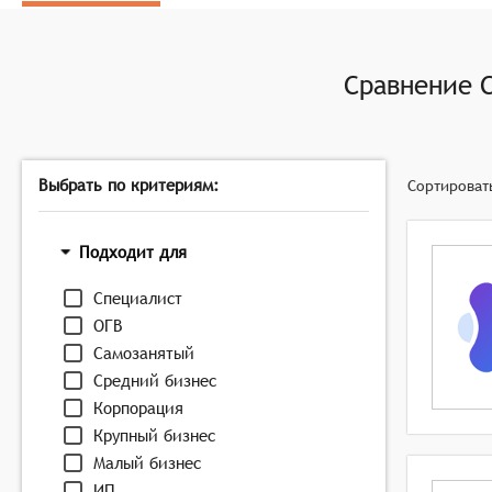
Запись и хранение данных: Предоставление безоп
удобного доступа к этим данным для рекрутеров.
Автоматизация процессов: Автоматизация рутинных
Сравнение
кандидатов.
Интеграция с другими сервисами: Возможность ин
персоналом или CRM-системы.
Техническая поддержка и обучение: Предоставлен
Выбрать по критериям:
Сортироват
эффективно использовать все её функции.
Подходит для
Специалист
ОГВ
Самозанятый
Средний бизнес
Корпорация
Крупный бизнес
Малый бизнес
ИП