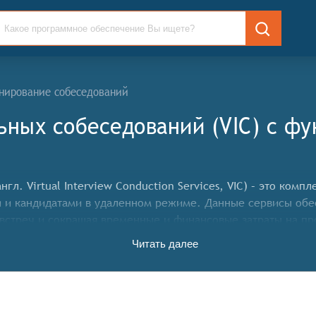
нирование собеседований
ьных собеседований (VIC) c ф
гл. Virtual Interview Conduction Services, VIC) – это ком
 и кандидатами в удаленном режиме. Данные сервисы об
стреч и сокращая временные и финансовые затраты на пр
ет конкретные функциональные критерии для систем. Для 
Читать далее
жны иметь следующие функциональные возможности:
ожности проведения видеоинтервью с кандидатами в режи