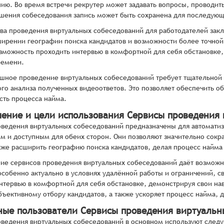
ию. Во время встречи рекрутер может задавать вопросы, проводить
шения собеседования запись может быть сохранена для последующ
а проведения виртуальных собеседований для работодателей закл
ширении географии поиска кандидатов и возможности более точной
зможность проходить интервью в комфортной для себя обстановке, 
ремени.
шное проведение виртуальных собеседований требует тщательной п
го анализа полученных видеоответов. Это позволяет обеспечить об
ть процесса найма.
чение и цели использования Сервисы проведения
ведения виртуальных собеседований предназначены для автоматиз
 и доступным для обеих сторон. Они позволяют значительно сокра
акже расширить географию поиска кандидатов, делая процесс найма
ие сервисов проведения виртуальных собеседований даёт возможн
 особенно актуально в условиях удалённой работы и ограничений, 
нтервью в комфортной для себя обстановке, демонстрируя свои на
бъективному отбору кандидатов, а также ускоряет процесс найма, 
ные пользователи Сервисы проведения виртуальн
ведения виртуальных собеседований в основном используют след