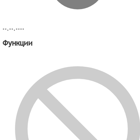
--.--.----
Функции