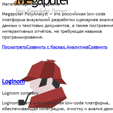
Мегапьютер Интеллидженс
Megaputer PolyAnalyst — это российская low-code
платформа визуальной разработки сценариев анали
данных и текстовых документов, а также построени
интерактивных отчётов, не требующая навыков
программирования.
Посмотреть
Сравнить с Каскад.Аналитика
Сравнить
Loginom
Loginom company
Loginom — это аналитическая low-code платформа,
обеспечивающая интеграцию, очистку и анализ дан