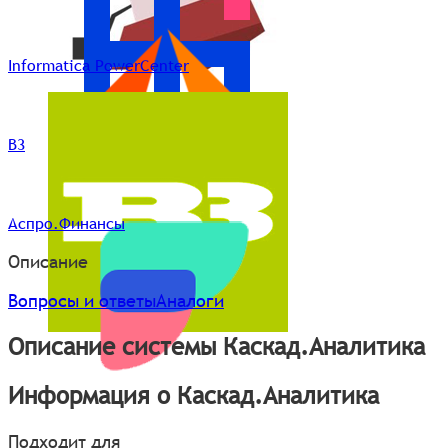
Informatica PowerCenter
B3
Аспро.Финансы
Описание
Вопросы и ответы
Аналоги
Описание системы Каскад.Аналитика
Информация о Каскад.Аналитика
Подходит для