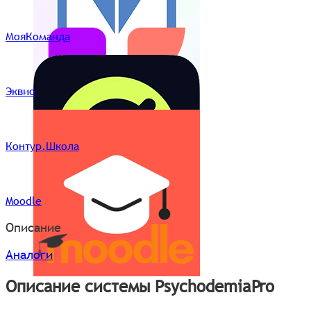
МояКоманда
Эквио
Контур.Школа
Moodle
Описание
Аналоги
Описание системы PsychodemiaPro