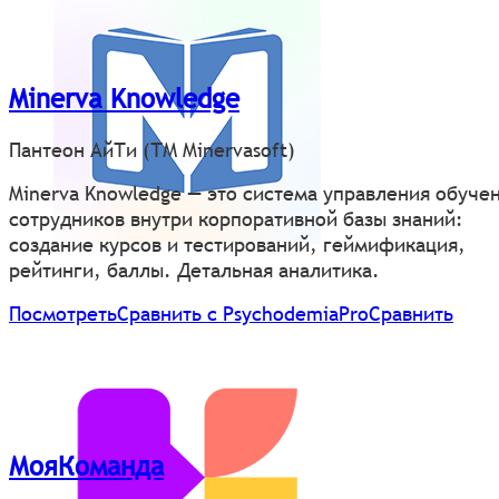
Minerva Knowledge
Пантеон АйТи (ТМ Minervasoft)
Minerva Knowledge — это система управления обуче
сотрудников внутри корпоративной базы знаний:
создание курсов и тестирований, геймификация,
рейтинги, баллы. Детальная аналитика.
Посмотреть
Сравнить с PsychodemiaPro
Сравнить
МояКоманда