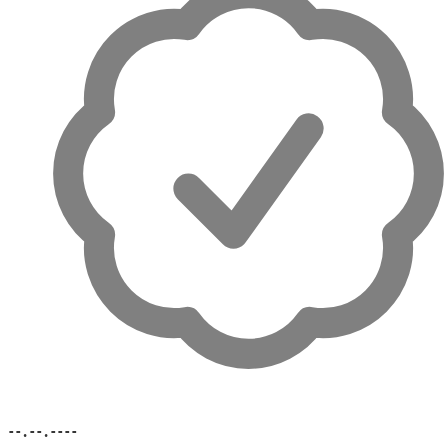
--.--.----