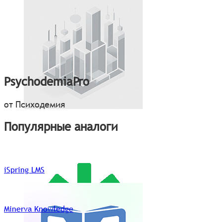
PsychodemiaPro
от Психодемия
Популярные аналоги
iSpring LMS
Minerva Knowledge