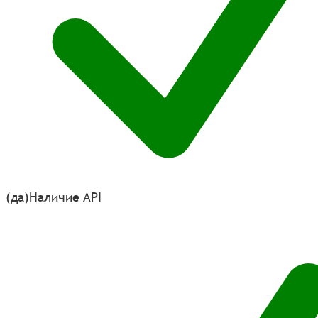
(да)
Наличие API