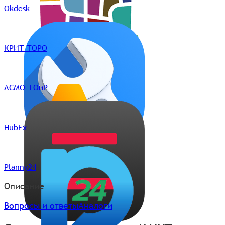
Okdesk
КРИТ ТОРО
АСМО-ТОиР
HubEx
Planny24
Описание
Вопросы и ответы
Аналоги