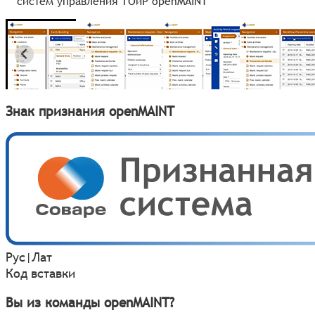
систем управления ТОиР openMAINT
Знак признания openMAINT
Рус
|
Лат
Код вставки
Вы из команды openMAINT?