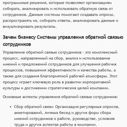
программные решения, которые позволяют организациям
Outcomes, Feedback) и SOR (Standard,
собирать, анализировать и использовать обратную связь от
Observation, Result) для структурирования и
сотрудников. Данные системы помогают создавать опросы,
анализа обратной связи, что обеспечивает
распространять их, собирать ответы, анализировать данные и
более глубокое понимание ситуации и
визуализировать результаты.
разработку эффективных корректирующих
Зачем бизнесу Системы управления обратной связью
действий.
сотрудников
Автоматизация процессов: Внедрение
Управление обратной связью сотрудников – это комплексный
алгоритмов и инструментов для автоматизации
процесс, направленный на сбор, анализ и использование
процессов сбора, анализа и хранения обратной
мнений и предложений сотрудников для улучшения рабочих
связи, что сокращает время на обработку
процессов, повышения эффективности и качества работы, а
данных и повышает оперативность
также для создания благоприятной рабочей атмосферы. Этот
реагирования на запросы сотрудников.
процесс играет ключевую роль в развитии корпоративной
Управление коммуникациями: Предоставление
культуры и достижении стратегических целей компании.
функционала для организации встреч,
Основные аспекты управления обратной связью сотрудников:
обсуждений и обмена информацией между
Сбор обратной связи: Организация регулярных опросов,
сотрудниками и руководством, что
анкетирований, личных бесед и других форм сбора
способствует более открытому и
мнений сотрудников о работе, руководстве, условиях
эффективному диалогу.
труда и других аспектах работы в компании.