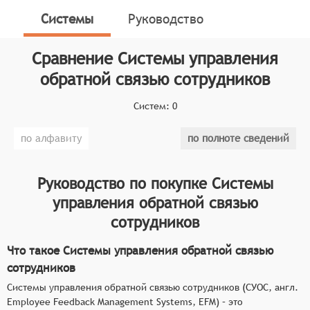
использовать обратную связь от сотрудников.
Системы
Руководство
Данные системы помогают создавать опросы,
распространять их, собирать ответы, анализировать
Сравнение
Системы управления
данные и визуализировать результаты.
обратной связью сотрудников
Классификатор программных продуктов Соваре
определяет конкретные функциональные критерии
Систем:
0
для систем. Для того чтобы соответствовать
категории систем управления обратной связью
по алфавиту
по полноте сведений
сотрудников, они должны иметь следующие
функциональные возможности:
Руководство по покупке
Системы
Поддержка различных типов обратной связи:
управления обратной связью
Возможность сбора и обработки как
сотрудников
поддерживающей, корректирующей, так и
развивающей обратной связи от сотрудников,
Что такое Системы управления обратной связью
что позволяет всесторонне оценивать
сотрудников
эффективность работы и потенциал развития.
Системы управления обратной связью сотрудников (СУОС, англ.
Использование моделей BOFF и SOR:
Employee Feedback Management Systems, EFM) – это
Интеграция моделей BOFF (Behaviors,