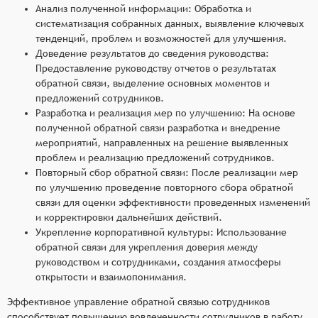
Интеграция с системами управления
Анализ полученной информации: Обработка и
персоналом: Возможность интеграции с
систематизация собранных данных, выявление ключевых
существующими системами управления
тенденций, проблем и возможностей для улучшения.
персоналом для обмена данными и
Доведение результатов до сведения руководства:
Предоставление руководству отчетов о результатах
автоматизации некоторых процессов, таких как
обратной связи, выделение основных моментов и
сбор обратной связи и анализ данных, что
предложений сотрудников.
повышает общую эффективность работы.
Разработка и реализация мер по улучшению: На основе
полученной обратной связи разработка и внедрение
мероприятий, направленных на решение выявленных
проблем и реализацию предложений сотрудников.
Повторный сбор обратной связи: После реализации мер
по улучшению проведение повторного сбора обратной
связи для оценки эффективности проведенных изменений
и корректировки дальнейших действий.
Укрепление корпоративной культуры: Использование
обратной связи для укрепления доверия между
руководством и сотрудниками, создания атмосферы
открытости и взаимопонимания.
Эффективное управление обратной связью сотрудников
способствует повышению вовлеченности сотрудников в работу