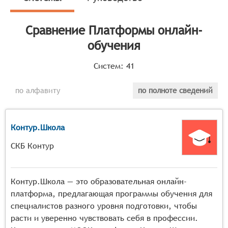
Классификатор программных продуктов Соваре
определяет конкретные функциональные критерии для
Сравнение
Платформы онлайн-
систем. Цифровые системы, претендующие на роль
платформ онлайн-обучения, должны обладать
обучения
следующими функциональными возможностями:
Систем:
41
Создание и управление курсами: Позволяет
авторам курсов создавать и редактировать учебные
по алфавиту
по полноте сведений
материалы, устанавливать сроки и условия доступа
к урокам.
Связь с учащимися: Включает встроенные чаты,
Контур.Школа
видеозвонки или интеграцию с мессенджерами
СКБ Контур
для эффективной коммуникации между учениками
и учителями.
Автоматизации учебных процессов: Оптимизирует
Контур.Школа — это образовательная онлайн-
и автоматизирует рутинные процессы, такие как
платформа, предлагающая программы обучения для
проверка домашних заданий, рассылка
специалистов разного уровня подготовки, чтобы
напоминаний, открытие доступа к урокам и
расти и уверенно чувствовать себя в профессии.
автоматическое продвижение учеников по курсу.