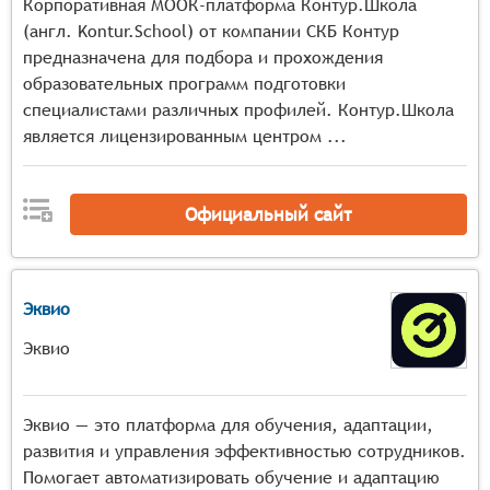
Корпоративная МООК-платформа Контур.Школа
Управление школой: Позволяет управлять школой
(англ. Kontur.School) от компании СКБ Контур
через одно окно браузера, включая
предназначена для подбора и прохождения
редактирование уроков, управление
образовательных программ подготовки
продвижением школы, настройку дополнительных
специалистами различных профилей. Контур.Школа
функций и контроль всех процессов.
является лицензированным центром ...
Аналитика и статистики: Собирает и анализирует
данные для эффективного управления школой и
корректировки учебного процесса, предоставляя
Официальный сайт
обратную связь и отчеты.
Эквио
Эквио
Эквио — это платформа для обучения, адаптации,
развития и управления эффективностью сотрудников.
Помогает автоматизировать обучение и адаптацию