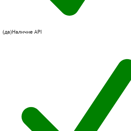
(да)
Наличие API