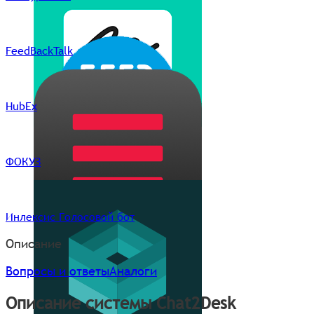
FeedBackTalk
HubEx
ФОКУЗ
Инлексис Голосовой бот
Описание
Вопросы и ответы
Аналоги
Описание системы Chat2Desk