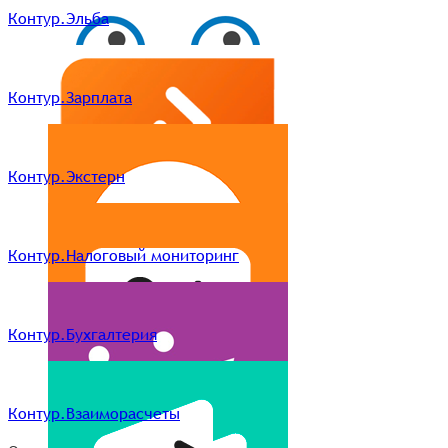
Контур.Эльба
Контур.Зарплата
Контур.Экстерн
Контур.Налоговый мониторинг
Контур.Бухгалтерия
Контур.Взаиморасчеты