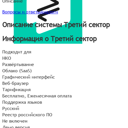
Описание
Вопросы и ответы
Аналоги
Описание системы Третий сектор
Информация о Третий сектор
Подходит для
НКО
Развёртывание
Облако (SaaS)
Графический интерфейс
Веб-браузер
Тарификация
Бесплатно, Ежемесячная оплата
Поддержка языков
Русский
Реестр российского ПО
Не включен
Демо версия