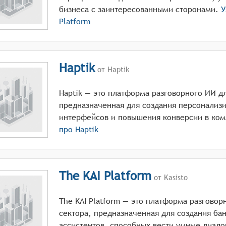
бизнеса с заинтересованными сторонами.
У
Platform
Haptik
от Haptik
Haptik — это платформа разговорного ИИ д
предназначенная для создания персонализ
интерфейсов и повышения конверсии в ко
про
Haptik
The KAI Platform
от Kasisto
The KAI Platform — это платформа разгово
сектора, предназначенная для создания ба
ассистентов, способных вести умные диало