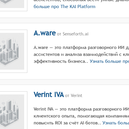
больше про
The KAI Platform
A.ware
от Senseforth.ai
A.ware — это платформа разговорного ИИ д
ассистентов и анализа взаимодействий с 
эффективность бизнеса..
Узнать больше п
Verint IVA
от Verint
Verint IVA — это платформа разговорного И
клиентского опыта, помогающая компаниям 
повысить ROI за счёт AI-ботов..
Узнать бол