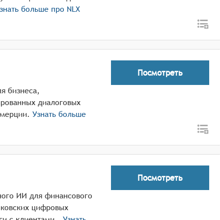
знать больше про
NLX
Посмотреть
ля бизнеса,
ированных диалоговых
ммерции.
Узнать больше
Посмотреть
рного ИИ для финансового
нковских цифровых
ги с клиентами..
Узнать