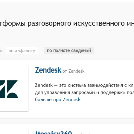
ения для обеспечения связности и логичности взаимодейс
тформы разговорного искусственного и
по алфавиту
по полноте сведений
ь:
Zendesk
от Zendesk
Zendesk — это система взаимодействия с к
для управления запросами и поддержки по
больше про
Zendesk