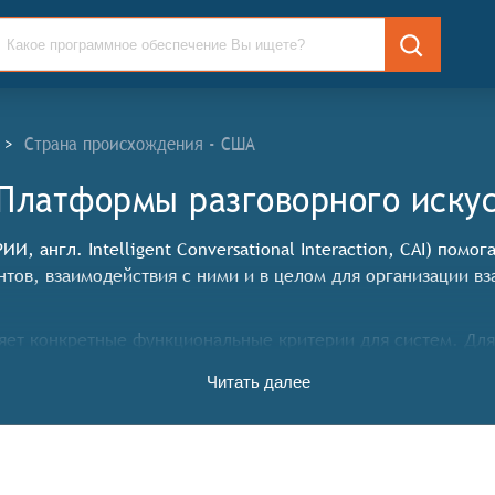
>
Страна происхождения - США
Платформы разговорного искус
, англ. Intelligent Conversational Interaction, CAI) помо
нтов, взаимодействия с ними и в целом для организации в
яет конкретные функциональные критерии для систем. Для
лжны иметь следующие функциональные возможности:
Читать далее
 распознавание и понимание пользовательских запросов,
 человеческое общение,
модействия с пользователями,
ддержка текстовых и голосовых интерфейсов),