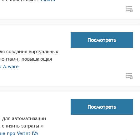
Посмотреть
ля создания виртуальных
клиентами, повышающая
ро
A.ware
Посмотреть
И для автоматизации
снизить затраты и
ьше про
Verint IVA