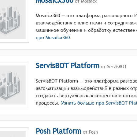
Mosaicx360
от Mosaicx
Mosaicx360 — это платформа разговорного 
взаимодействия с клиентами и сотрудника
машинное обучение и обработку естественн
про
Mosaicx360
ServisBOT Platform
от ServisBOT
ServisBOT Platform — это платформа разгов
автоматизации взаимодействий в разных от
создавать виртуальных ассистентов и оптим
процессы.
Узнать больше про
ServisBOT Pla
Posh Platform
от Posh