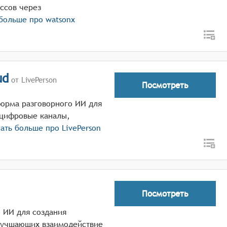
ссов через
 больше про
watsonx
ud
от LivePerson
Посмотреть
тформа разговорного ИИ для
 цифровые каналы,
ать больше про
LivePerson
Посмотреть
о ИИ для создания
лучшающих взаимодействие