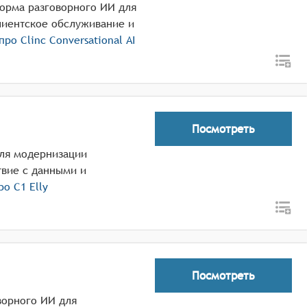
тформа разговорного ИИ для
лиентское обслуживание и
 про
Clinc Conversational AI
Посмотреть
для модернизации
вие с данными и
про
C1 Elly
Посмотреть
ворного ИИ для