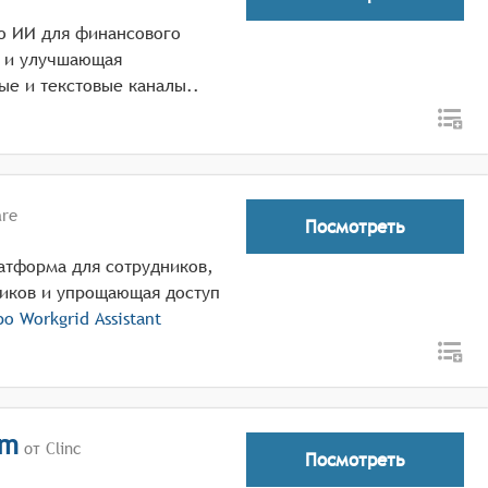
го ИИ для финансового
ы и улучшающая
ые и текстовые каналы..
are
Посмотреть
платформа для сотрудников,
иков и упрощающая доступ
про
Workgrid Assistant
rm
от Clinc
Посмотреть