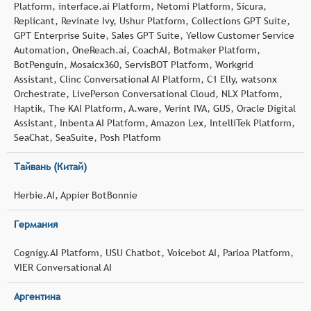
Platform, interface.ai Platform, Netomi Platform, Sicura,
Replicant, Revinate Ivy, Ushur Platform, Collections GPT Suite,
GPT Enterprise Suite, Sales GPT Suite, Yellow Customer Service
Automation, OneReach.ai, CoachAI, Botmaker Platform,
BotPenguin, Mosaicx360, ServisBOT Platform, Workgrid
Assistant, Clinc Conversational AI Platform, C1 Elly, watsonx
Orchestrate, LivePerson Conversational Cloud, NLX Platform,
Haptik, The KAI Platform, A.ware, Verint IVA, GUS, Oracle Digital
Assistant, Inbenta AI Platform, Amazon Lex, IntelliTek Platform,
SeaChat, SeaSuite, Posh Platform
Тайвань (Китай)
Herbie.AI, Appier BotBonnie
Германия
Cognigy.AI Platform, USU Chatbot, Voicebot AI, Parloa Platform,
VIER Conversational AI
Аргентина