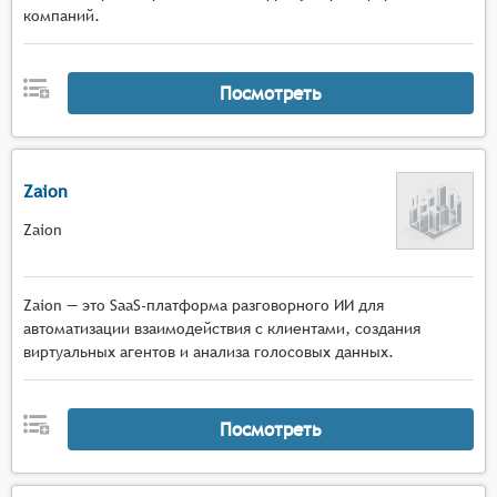
компаний.
реализация мультимодального взаимодействия
(поддержка текстовых и голосовых
интерфейсов),
Посмотреть
управление диалогом и поддержание
контекста общения для обеспечения связности
и логичности взаимодействия с пользователем.
Zaion
Zaion
Zaion — это SaaS-платформа разговорного ИИ для
автоматизации взаимодействия с клиентами, создания
виртуальных агентов и анализа голосовых данных.
Посмотреть