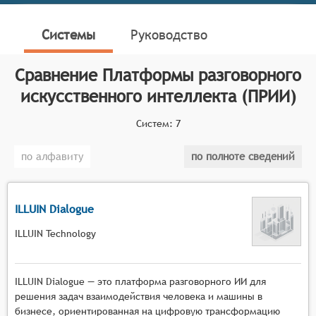
решения для автоматического интеллектуального
обслуживания клиентов, взаимодействия с ними и в
Системы
Руководство
целом для организации взаимодействия человека с
компьютером посредством понимания
Сравнение
Платформы разговорного
естественного языка и генерации речи.
искусственного интеллекта (ПРИИ)
Классификатор программных продуктов Соваре
определяет конкретные функциональные критерии
Систем:
7
для систем. Для того, чтобы быть представленными
на рынке Платформы разговорного искусственного
по алфавиту
по полноте сведений
интеллекта, системы должны иметь следующие
функциональные возможности:
ILLUIN Dialogue
обработка и анализ естественного языка,
включая распознавание и понимание
ILLUIN Technology
пользовательских запросов,
генерация речи и текста, способного
имитировать человеческое общение,
ILLUIN Dialogue — это платформа разговорного ИИ для
возможность адаптации и обучения на основе
решения задач взаимодействия человека и машины в
взаимодействия с пользователями,
бизнесе, ориентированная на цифровую трансформацию