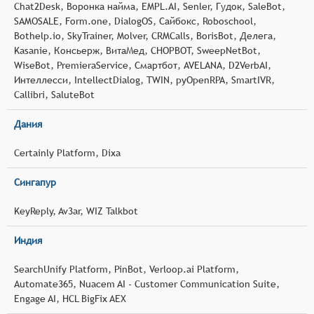
Chat2Desk, Воронка найма, EMPL.AI, Senler, Гудок, SaleBot,
SAMOSALE, Form.one, DialogOS, Сайбокс, Roboschool,
Bothelp.io, SkyTrainer, Molver, CRMCalls, BorisBot, Делега,
Kasanie, Консьерж, ВитаМед, CHOPBOT, SweepNetBot,
WiseBot, PremieraService, Смартбот, AVELANA, D2VerbAI,
Интеллесси, IntellectDialog, TWIN, pyOpenRPA, SmartIVR,
Callibri, SaluteBot
Дания
Certainly Platform, Dixa
Сингапур
KeyReply, Av3ar, WIZ Talkbot
Индия
SearchUnify Platform, PinBot, Verloop.ai Platform,
Automate365, Nuacem AI - Customer Communication Suite,
Engage AI, HCL BigFix AEX