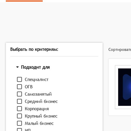
Совместная работа над документами с поддержкой
обмена корпоративными материалами,
Автоматизация бизнес-процессов через систему бо
и ускорить рабочие процессы,
Контекстное взаимодействие с возможностью прикр
ключевым словам и темам обсуждения.
Выбрать по критериям:
Сортироват
Подходит для
Специалист
ОГВ
Самозанятый
Средний бизнес
Корпорация
Крупный бизнес
Малый бизнес
ИП