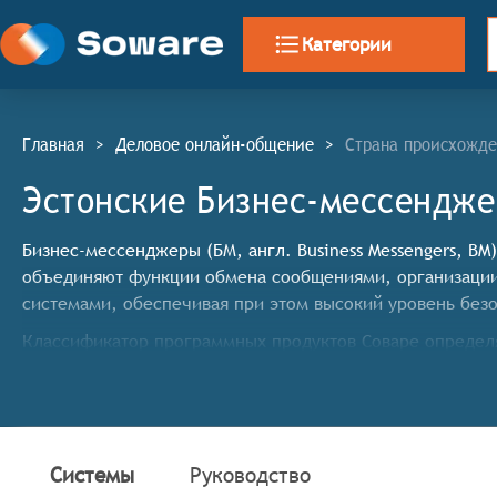
Категории
Главная
>
Деловое онлайн-общение
>
Страна происхожде
Эстонские Бизнес-мессендж
Бизнес-мессенджеры (БМ, англ. Business Messengers, 
объединяют функции обмена сообщениями, организации
системами, обеспечивая при этом высокий уровень безо
Классификатор программных продуктов Соваре определя
мессенджеров, системы должны иметь следующие функ
Управление корпоративной коммуникацией с возмож
структурированное взаимодействие между сотрудн
Встроенные инструменты для работы с задачами с 
Системы
Руководство
реальном времени,