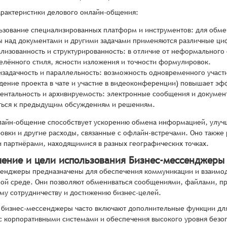
рактеристики делового онлайн-общения:
ьзование специализированных платформ и инструментов: для обм
ы над документами и другими задачами применяются различные ц
лизованность и структурированность: в отличие от неформального
елённого стиля, ясности изложения и точности формулировок.
изадачность и параллельность: возможность одновременного участ
дение проекта в чате и участие в видеоконференции) повышает эф
ентальность и архивируемость: электронные сообщения и документ
ться к предыдущим обсуждениям и решениям.
лайн-общение способствует ускорению обмена информацией, улучш
овки и другие расходы, связанные с офлайн-встречами. Оно также
 партнёрами, находящимися в разных географических точках.
чение и цели использования Бизнес-мессенджеры
енджеры предназначены для обеспечения коммуникации и взаимод
ой среде. Они позволяют обмениваться сообщениями, файлами, пр
у сотрудничеству и достижению бизнес-целей.
 бизнес-мессенджеры часто включают дополнительные функции для
с корпоративными системами и обеспечения высокого уровня безо