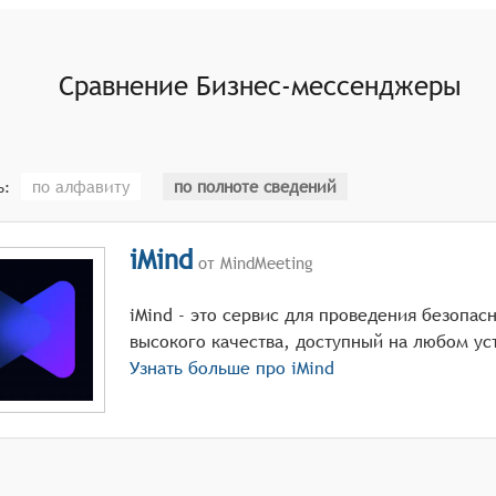
 одновременного редактирования, комментирования и вер
тов, автоматических уведомлений и шаблонов для типовых
Сравнение
Бизнес-мессенджеры
епления файлов, ссылок и задач к сообщениям, создания 
по алфавиту
по полноте сведений
ь:
iMind
от MindMeeting
iMind - это сервис для проведения безопа
высокого качества, доступный на любом ус
Узнать больше про
iMind