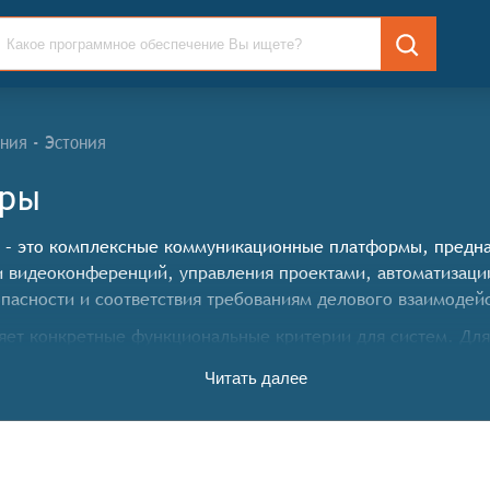
ния - Эстония
еры
BM) – это комплексные коммуникационные платформы, пред
 видеоконференций, управления проектами, автоматизации
пасности и соответствия требованиям делового взаимодей
ет конкретные функциональные критерии для систем. Для 
циональные возможности:
Читать далее
ностью создания различных каналов для отделов, проектов
иками и подразделениями,
функциями назначения исполнителей, установки приоритет