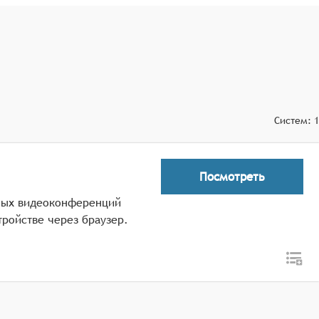
сионирования файлов, а также возможностью быстрого
 операций, что позволяет оптимизировать рутинные задачи
меток и тегов для быстрого поиска информации по
Систем:
1
Посмотреть
сных видеоконференций
тройстве через браузер.