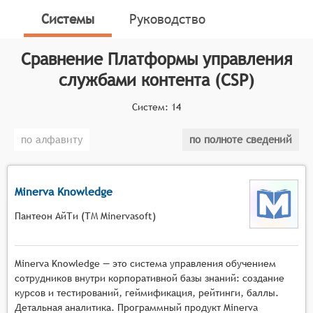
функции управления контентом с набором служб и
Системы
Руководство
микросервисов, которые могут развиваться
независимо друг от друга. Класс систем CSP-
Сравнение
Платформы управления
платформ, развился из другой близкой концепции
службами контента (CSP)
ECM-систем.
Классификатор программных продуктов Соваре
Систем:
14
определяет конкретные функциональные критерии
для систем. Для того, чтобы быть представленными
по алфавиту
по полноте сведений
на рынке Платформы управления службами
контента, системы должны иметь следующие
функциональные возможности:
Minerva Knowledge
управление жизненным циклом контента,
Пантеон АйТи (ТМ Minervasoft)
включая создание, редактирование, хранение
и архивирование,
Minerva Knowledge — это система управления обучением
обеспечение поиска и индексации контента с
сотрудников внутри корпоративной базы знаний: создание
возможностью быстрого доступа к
курсов и тестирований, геймификация, рейтинги, баллы.
необходимым данным,
Детальная аналитика. Программный продукт Minerva