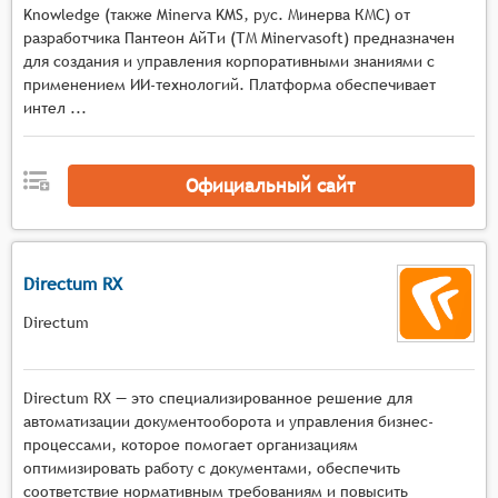
поддержка различных форматов контента и
Knowledge (также Minerva KMS, рус. Минерва КМС) от
возможность их конвертации,
разработчика Пантеон АйТи (ТМ Minervasoft) предназначен
предоставление механизмов версионирования
для создания и управления корпоративными знаниями с
и контроля изменений контента,
применением ИИ‑технологий. Платформа обеспечивает
интел ...
организация совместной работы с контентом,
включая возможности комментирования и
утверждения документов.
Официальный сайт
Directum RX
Directum
Directum RX — это специализированное решение для
автоматизации документооборота и управления бизнес-
процессами, которое помогает организациям
оптимизировать работу с документами, обеспечить
соответствие нормативным требованиям и повысить