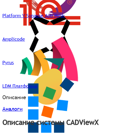
Platform V Synapse App Mesh
Amplicode
Pyrus
LDM Платформа
Описание
Аналоги
Описание системы CADViewХ