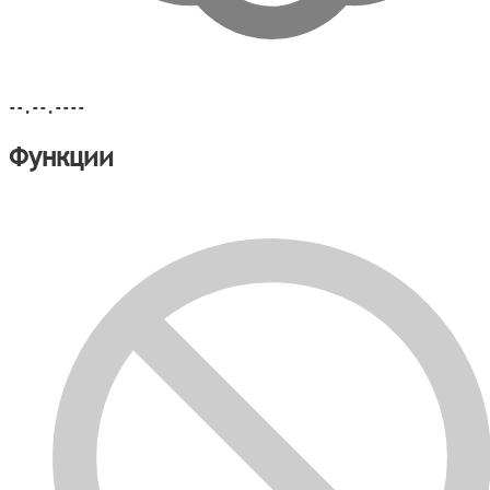
--.--.----
Функции