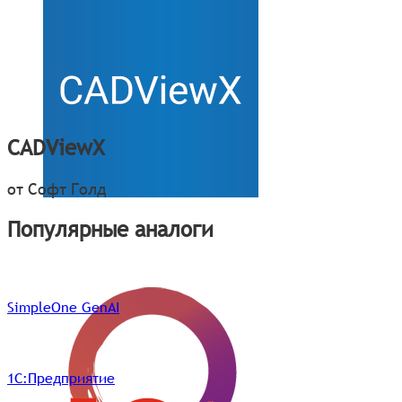
CADViewХ
от Софт Голд
Популярные аналоги
SimpleOne GenAI
1С:Предприятие