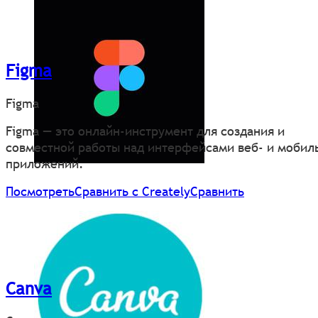
Figma
Figma
Figma — это онлайн-инструмент для создания и
совместной работы над интерфейсами веб- и мобил
приложений.
Посмотреть
Сравнить с Creately
Сравнить
Canva