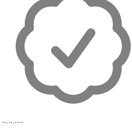
--.--.----