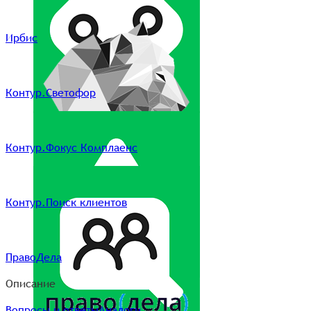
Ирбис
Контур.Светофор
Контур.Фокус Комплаенс
Контур.Поиск клиентов
ПравоДела
Описание
Вопросы и ответы
Аналоги