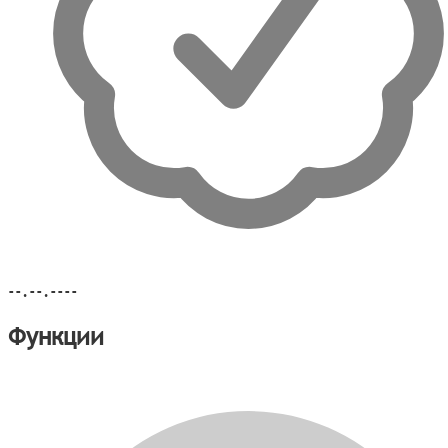
--.--.----
Функции