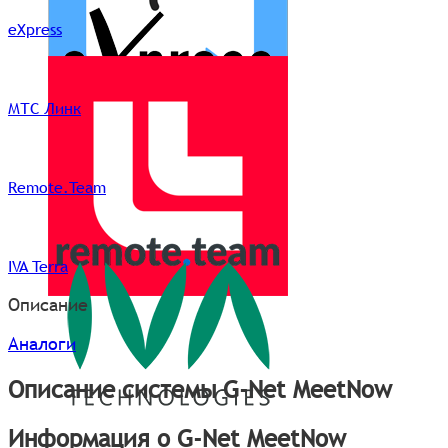
eXpress
МТС Линк
Remote.Team
IVA Terra
Описание
Аналоги
Описание системы G-Net MeetNow
Информация о G-Net MeetNow