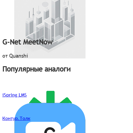
G-Net MeetNow
от Quanshi
Популярные аналоги
iSpring LMS
Контур.Толк