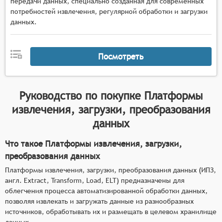
передачи данных, специально созданная для современных
очистки, нормализации, агрегации,
потребностей извлечения, регулярной обработки и загрузки
фильтрации и других операций, необходимых
данных.
для приведения данных к требуемому виду,
поддержка работы с большими объёмами
Посмотреть
данных и обеспечение высокой
производительности при их обработке,
возможность настройки и автоматизации
процессов извлечения, загрузки и
Руководство по покупке
Платформы
преобразования данных с учётом конкретных
извлечения, загрузки, преобразования
бизнес-требований и сценариев
данных
использования.
Что такое Платформы извлечения, загрузки,
преобразования данных
Платформы извлечения, загрузки, преобразования данных (ИПЗ,
англ. Extract, Transform, Load, ELT) предназначены для
облегчения процесса автоматизированной обработки данных,
позволяя извлекать и загружать данные из разнообразных
источников, обработывать их и размещать в целевом хранилище
данных.