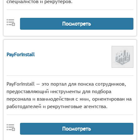
соответствия выполненной работы заявленным
специалистов и рекрутеров.
требованиям,
механизм рейтингования и отзывов, позволяющий
участникам оценивать друг друга по итогам
Посмотреть
сотрудничества и формировать репутацию на
платформе,
функционал разрешения спорных ситуаций,
предусматривающий алгоритмы медиации и
PayForInstall
арбитража для урегулирования конфликтов между
заказчиками и исполнителями.
PayForInstall — это портал для поиска сотрудников,
предоставляющий инструменты для подбора
персонала и взаимодействия с ним, ориентирован на
работодателей и рекрутинговые агентства.
Посмотреть