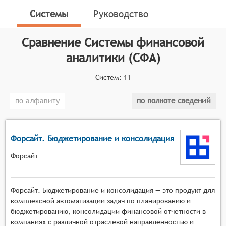
Системы
Руководство
Классификатор программных продуктов Соваре
определяет конкретные функциональные критерии
для систем. тобы претендовать на включение в
Сравнение
Системы финансовой
категорию сервисов и систем финансовой аналитики
аналитики (СФА)
программный продукт должен:
Систем:
11
Консолидировать финансовые данные из
нескольких источников;
по алфавиту
по полноте сведений
Позволять использовать стандартные учётные
метрики и ключевые показатели
эффективности;
Форсайт. Бюджетирование и консолидация
Иметь функции определения, управления
иерархией и создания отчётов;
Форсайт
Детализировать сведения о любой финансовой
операции;
Форсайт. Бюджетирование и консолидация — это продукт для
Предоставлять отчёты внешним пользователям
комплексной автоматизации задач по планированию и
и управлять правами доступа.
бюджетированию, консолидации финансовой отчетности в
компаниях с различной отраслевой направленностью и