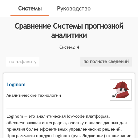
результатов.
Системы
Руководство
Классификатор программных продуктов Соваре
определяет конкретные функциональные критерии
Сравнение
Системы прогнозной
для систем. Для того чтобы соответствовать
аналитики
категории систем прогнозной аналитики, они
должны иметь следующие функциональные
Систем:
4
возможности:
по алфавиту
по полноте сведений
Использование алгоритмов машинного
обучения и искусственного интеллекта для
построения моделей прогнозирования на
Loginom
основе исторических данных.
Возможность работы с разнородными данными,
Аналитические технологии
включая структурированные и
неструктурированные данные, для повышения
точности прогнозов.
Loginom — это аналитическая low-code платформа,
Визуализация результатов прогнозирования для
обеспечивающая интеграцию, очистку и анализ данных для
наглядного представления возможных
принятия более эффективных управленческих решений.
Программный продукт Loginom (рус. Лоджином) от компании
сценариев развития событий.