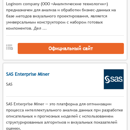
Loginom company (ООО «Аналитические технологии»)
Поддержка многомерного анализа данных для
предназначен для анализа и обработки бизнес-данных на
выявления сложных взаимосвязей между
базе методов визуального проектирования, является
различными факторами, влияющими на
универсальным конструктором с набором готовых
прогнозируемые показатели.
компонентов. Дел ...
Автоматическая корректировка моделей на
основе новых данных для поддержания
актуальности прогнозов.
Официальный сайт
SAS Enterprise Miner
SAS
SAS Enterprise Miner — это платформа для оптимизации
процесса интеллектуального анализа данных при разработке
описательных и прогнозных моделей с использованием
структурированных алгоритмов и визуальных показателей
оценки.