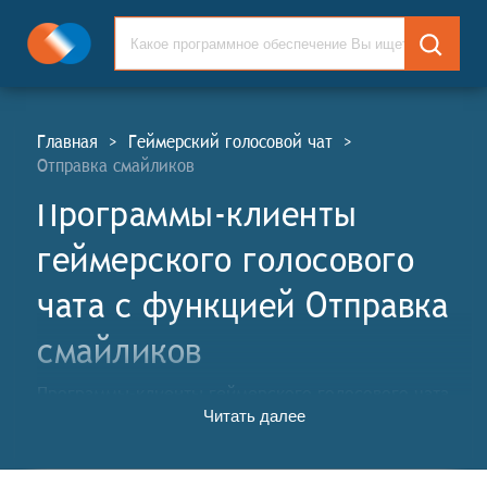
Главная
>
Геймерский голосовой чат
>
Отправка смайликов
Программы-клиенты
геймерского голосового
чата c функцией Отправка
смайликов
Программы-клиенты геймерского голосового чата
Читать далее
(ИГЧ, англ. Gamer Voice Chat Client Programs, GVC)
— это специальные приложения, которые позволяют
игрокам общаться друг с другом по голосовому