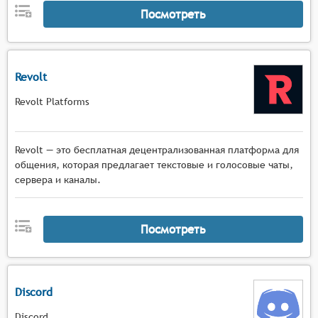
Посмотреть
аудиосигнала,
Гибкая настройка каналов связи с
возможностью создания отдельных голосовых
комнат для разных игровых сессий, команд и
Revolt
групп игроков, а также быстрого
переключения между ними в процессе игры,
Revolt Platforms
Оптимизированная производительность с
минимальным потреблением системных
ресурсов и низкой нагрузкой на процессор, что
Revolt — это бесплатная децентрализованная платформа для
общения, которая предлагает текстовые и голосовые чаты,
позволяет использовать голосовой чат без
сервера и каналы.
существенного влияния на производительность
игры,
Расширенные настройки микрофона с
Посмотреть
возможностью тонкой регулировки
чувствительности, громкости, режимов
активации (push-to-talk или голосовая
активация) и дополнительных звуковых
Discord
эффектов,
Discord